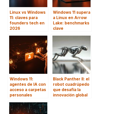
Linux vs Windows
Windows 11 supera
11: claves para
a Linux en Arrow
founders tech en
Lake: benchmarks
2026
clave
Windows 11:
Black Panther II: el
agentes de IA con
robot cuadrúpedo
acceso a carpetas
que desafía la
personales
innovación global