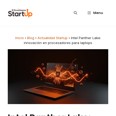
Saltar al contenido
Menu
Inicio
›
Blog
›
Actualidad Startup
›
Intel Panther Lake:
innovación en procesadores para laptops