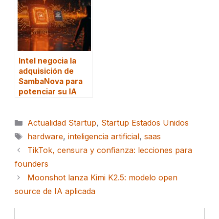
Intel negocia la
adquisición de
SambaNova para
potenciar su IA
Categorías
Actualidad Startup
,
Startup Estados Unidos
Etiquetas
hardware
,
inteligencia artificial
,
saas
TikTok, censura y confianza: lecciones para
founders
Moonshot lanza Kimi K2.5: modelo open
source de IA aplicada