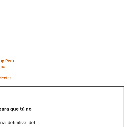
tup Perú
smo
cientes
para que tú no
a definitiva del