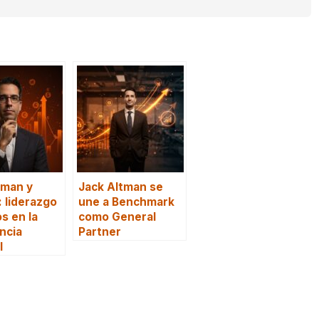
tman y
Jack Altman se
 liderazgo
une a Benchmark
os en la
como General
encia
Partner
l