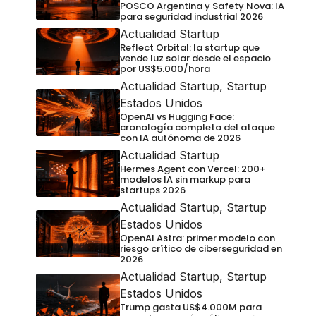
POSCO Argentina y Safety Nova: IA
para seguridad industrial 2026
Actualidad Startup
Reflect Orbital: la startup que
vende luz solar desde el espacio
por US$5.000/hora
Actualidad Startup
,
Startup
Estados Unidos
OpenAI vs Hugging Face:
cronología completa del ataque
con IA autónoma de 2026
Actualidad Startup
Hermes Agent con Vercel: 200+
modelos IA sin markup para
startups 2026
Actualidad Startup
,
Startup
Estados Unidos
OpenAI Astra: primer modelo con
riesgo crítico de ciberseguridad en
2026
Actualidad Startup
,
Startup
Estados Unidos
Trump gasta US$4.000M para