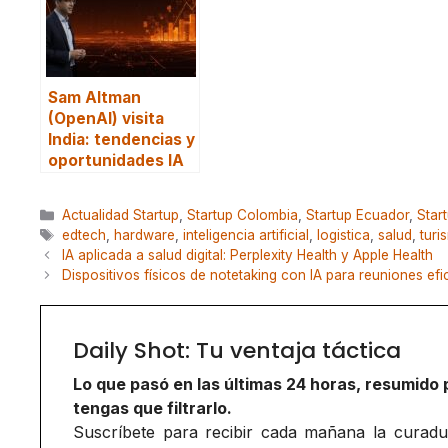
Sam Altman
(OpenAI) visita
India: tendencias y
oportunidades IA
Categorías
Actualidad Startup
,
Startup Colombia
,
Startup Ecuador
,
Star
Etiquetas
edtech
,
hardware
,
inteligencia artificial
,
logistica
,
salud
,
turi
IA aplicada a salud digital: Perplexity Health y Apple Health
Dispositivos físicos de notetaking con IA para reuniones efi
Daily Shot: Tu ventaja táctica
Lo que pasó en las últimas 24 horas, resumido 
tengas que filtrarlo.
Suscríbete para recibir cada mañana la curadurí