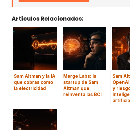
Artículos Relacionados:
Sam Altman y la IA
Merge Labs: la
Sam Al
que cobras como
startup de Sam
OpenAI:
la electricidad
Altman que
y riesg
reinventa las BCI
intelig
artificia