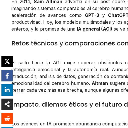
En 2014,
Sam Altman
advertía en su post sobre e
imaginando sistemas comparables al cerebro humano.
aceleración de avances como
GPT-3
y
ChatGP
productividad. Hoy, los modelos multimodales y los 
enteros, y la promesa de una
IA general (AGI)
se ve 
Retos técnicos y comparaciones co
El salto hacia la AGI exige superar obstáculos c
inteligencia emocional y la autonomía real. Aunq
(traducción, análisis de datos, generación de contenid
emocionalidad del cerebro humano.
Altman
sugiere 
cerrar cada vez más esa brecha, aunque algunas dife
Impacto, dilemas éticos y el futuro d
Los avances en IA prometen abundancia computaciona