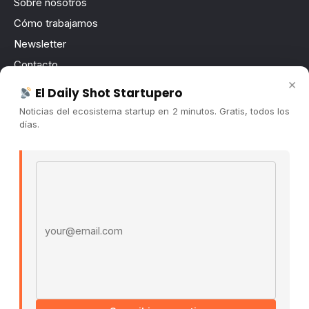
Sobre nosotros
Cómo trabajamos
Newsletter
Contacto
×
Publicidad
El Daily Shot Startupero
Convocatorias
Noticias del ecosistema startup en 2 minutos. Gratis, todos los
días.
COMUNIDAD
Comunidad (Skool) ↗
Email address
Blog Cristian Tala ↗
Es La Hora de Aprender ↗
© 2026 El Ecosistema Startup. Todos los derechos
reservados.
Políticas De Privacidad · Términos De Uso