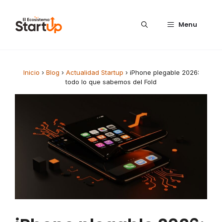
Saltar al contenido
Menu
Inicio
›
Blog
›
Actualidad Startup
›
iPhone plegable 2026:
todo lo que sabemos del Fold