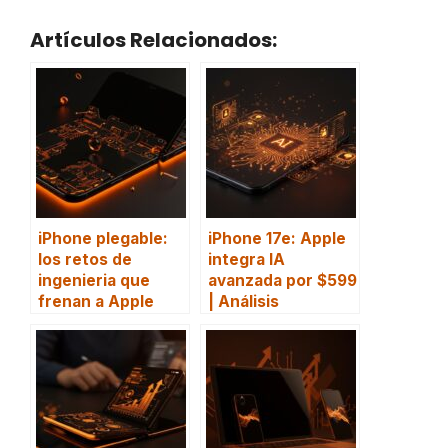
Artículos Relacionados:
iPhone plegable:
iPhone 17e: Apple
los retos de
integra IA
ingenieria que
avanzada por $599
frenan a Apple
| Análisis