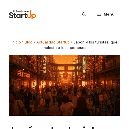
Saltar al contenido
Menu
Inicio
›
Blog
›
Actualidad Startup
›
Japón y los turistas: qué
molesta a los japoneses