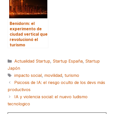
Benidorm: el
experimento de
ciudad vertical que
revolucionó el
turismo
Categorías
Actualidad Startup
,
Startup España
,
Startup
Japón
Etiquetas
impacto social
,
movilidad
,
turismo
Psicosis de IA: el riesgo oculto de los devs más
productivos
IA y violencia social: el nuevo ludismo
tecnologico