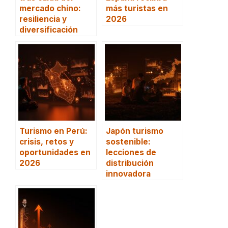
mercado chino:
más turistas en
resiliencia y
2026
diversificación
Turismo en Perú:
Japón turismo
crisis, retos y
sostenible:
oportunidades en
lecciones de
2026
distribución
innovadora