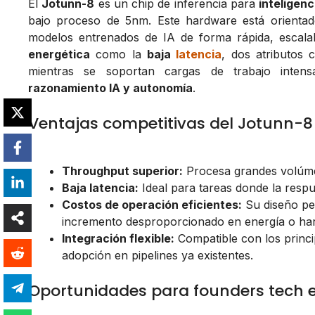
El
Jotunn-8
es un chip de inferencia para
inteligenci
bajo proceso de 5nm. Este hardware está orienta
modelos entrenados de IA de forma rápida, escalabl
energética
como la
baja
latencia
, dos atributos 
mientras se soportan cargas de trabajo inte
razonamiento IA y autonomía
.
Ventajas competitivas del Jotunn-8
Throughput superior:
Procesa grandes volúme
Baja latencia:
Ideal para tareas donde la respu
Costos de operación eficientes:
Su diseño per
incremento desproporcionado en energía o ha
Integración flexible:
Compatible con los princi
adopción en pipelines ya existentes.
Oportunidades para founders tech 