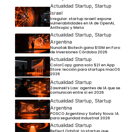
Actualidad Startup
,
Startup
Israel
Irregular: startup israelí expone
vulnerabilidades en IA de OpenAI,
Anthropic y Meta
Actualidad Startup
,
Startup
Argentina
Nunatak Biotech gana $10M en Foro
de Inversiones Córdoba 2026
Actualidad Startup
ColorCopy gana solo $21 en App
Store: lección para startups macOS
2026
Actualidad Startup
Zawinski’s Law: agentes de IA que se
comunican entre sí en 2026
Actualidad Startup
,
Startup
Argentina
POSCO Argentina y Safety Nova: IA
para seguridad industrial 2026
Actualidad Startup
Reflect Orbital: la startup que