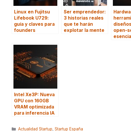
Linux en Fujitsu
Ser emprendedor:
Hardwar
Lifebook U729:
3 historias reales
herrami
guía y claves para
que te harán
diseño
founders
explotar la mente
open-s
esencia
Intel Xe3P: Nueva
GPU con 160GB
VRAM optimizada
para inferencia IA
Categorías
Actualidad Startup
,
Startup España