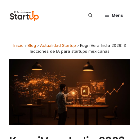
Saltar al contenido
Menu
Inicio
›
Blog
›
Actualidad Startup
›
KogniVera India 2026: 3
lecciones de IA para startups mexicanas