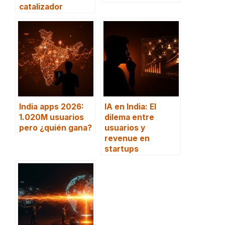
catalizador
India apps 2026:
IA en India: El
1.020M usuarios
dilema entre
pero ¿quién gana?
usuarios y
revenue en
startups