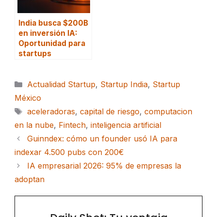
India busca $200B
en inversión IA:
Oportunidad para
startups
Categorías
Actualidad Startup
,
Startup India
,
Startup
México
Etiquetas
aceleradoras
,
capital de riesgo
,
computacion
en la nube
,
Fintech
,
inteligencia artificial
Guinndex: cómo un founder usó IA para
indexar 4.500 pubs con 200€
IA empresarial 2026: 95% de empresas la
adoptan