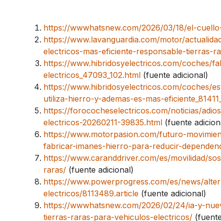
https://wwwhatsnew.com/2026/03/18/el-cuello-
https://www.lavanguardia.com/motor/actualid
electricos-mas-eficiente-responsable-tierras-r
https://www.hibridosyelectricos.com/coches/fa
electricos_47093_102.html
(fuente adicional)
https://www.hibridosyelectricos.com/coches/est
utiliza-hierro-y-ademas-es-mas-eficiente_81411
https://forococheselectricos.com/noticias/adi
electricos-20260211-39835.html
(fuente adicion
https://www.motorpasion.com/futuro-movimiento
fabricar-imanes-hierro-para-reducir-dependen
https://www.caranddriver.com/es/movilidad/sost
raras/
(fuente adicional)
https://www.powerprogress.com/es/news/altern
electricos/8113489.article
(fuente adicional)
https://wwwhatsnew.com/2026/02/24/ia-y-nuevo
tierras-raras-para-vehiculos-electricos/
(fuente