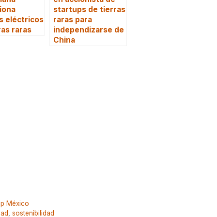
iona
startups de tierras
 eléctricos
raras para
ras raras
independizarse de
China
up México
dad
,
sostenibilidad