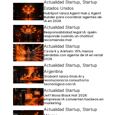
Actualidad Startup
,
Startup
Estados Unidos
HubSpot lanza Agent Hub y Agent
Builder para coordinar agentes de
IA en 2026
Actualidad Startup
Responsabilidad legal IA: quién
responde cuando un chatbot
recomienda mal
Actualidad Startup
Circle K y Arkham: 15% menos
pérdidas con agente de IA en retail
2026
Actualidad Startup
,
Startup
Argentina
Globant lanza Glob.AI y
revoluciona la consultoría
tecnológica con IA
Actualidad Startup
Jeff Moss Black Hat 2026:
empresas IA convierten hackeos en
marketing
Actualidad Startup
,
Startup