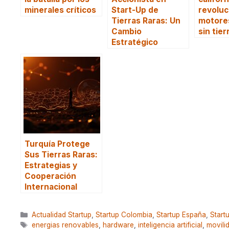
minerales críticos
Start-Up de
revoluc
Tierras Raras: Un
motores
Cambio
sin tier
Estratégico
Turquía Protege
Sus Tierras Raras:
Estrategias y
Cooperación
Internacional
Categorías
Actualidad Startup
,
Startup Colombia
,
Startup España
,
Start
Etiquetas
energias renovables
,
hardware
,
inteligencia artificial
,
movili