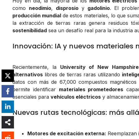
Hoy en día, la mayoría de los
motores eléctricos
como
neodimio
,
disprosio
y
gadolinio
. El probl
producción mundial
de estos materiales, lo que suma 
la extracción de tierras raras genera residuos tó
sostenibilidad
sea un desafío real para la industria a
Innovación: IA y nuevos materiales
Recientemente, la
University of New Hampshire
alternativos
libres de tierras raras utilizando
intelig
datos con más de 67,000 compuestos magnéticos ext
permite identificar
materiales prometedores
capac
esenciales para
vehículos eléctricos
y almacenamien
Nuevas rutas tecnológicas: más allá
Motores de excitación externa:
Reemplazan i