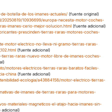
de-botella-de-los-imanes-actuales/
(fuente original)
ad/20250819/10936699/europa-necesita-motor-coches-
aras-imanes-cerio-mejor-solucion.html
(fuente adicional)
bricantes-prescinden-tierras-raras-motores-coches-
e-motor-electrico-no-lleva-ni-gramo-tierras-raras-
_102.html
(fuente adicional)
os-tierras-raras-nuevo-motor-libre-de-imanes-coches-
al)
/motores-electricos-tierras-raras-baratos-faciles-
cia-china
(fuente adicional)
enibilidad-ecologia/a43884158/motor-electrico-tierras-
ativas-de-imanes-de-tierras-raras-para-motores-
s-materiales-magneticos-el-atajo-hacia-imanes-sin-
 adicional)