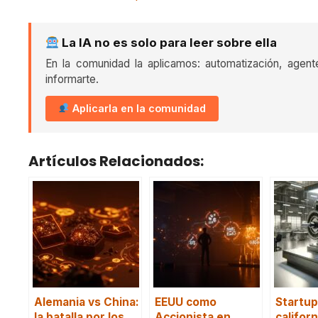
La IA no es solo para leer sobre ella
En la comunidad la aplicamos: automatización, agent
informarte.
Aplicarla en la comunidad
Artículos Relacionados:
Alemania vs China:
EEUU como
Startup
la batalla por los
Accionista en
califor