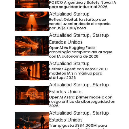
POSCO Argentina y Safety Nova: IA
para seguridad industrial 2026
Actualidad Startup
Reflect Orbital: la startup que
vende luz solar desde el espacio
por US$5.000/hora
Actualidad Startup
,
Startup
Estados Unidos
OpenAI vs Hugging Face:
cronología completa del ataque
con IA autónoma de 2026
Actualidad Startup
Hermes Agent con Vercel: 200+
modelos IA sin markup para
startups 2026
Actualidad Startup
,
Startup
Estados Unidos
OpenAI Astra: primer modelo con
riesgo crítico de ciberseguridad en
2026
Actualidad Startup
,
Startup
Estados Unidos
Trump gasta US$4.000M para