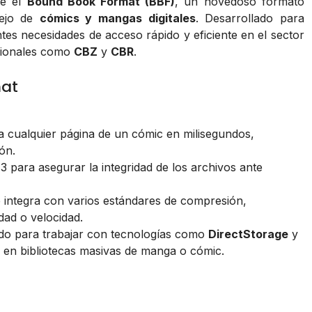
ce el
Bound Book Format (BBF)
, un novedoso formato
nejo de
cómics y mangas digitales
. Desarrollado para
tes necesidades de acceso rápido y eficiente en el sector
icionales como
CBZ
y
CBR
.
mat
a cualquier página de un cómic en milisegundos,
ón.
para asegurar la integridad de los archivos ante
 integra con varios estándares de compresión,
idad o velocidad.
do para trabajar con tecnologías como
DirectStorage
y
 en bibliotecas masivas de manga o cómic.