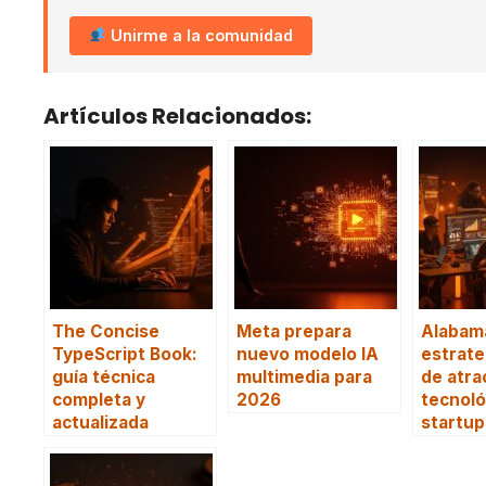
Unirme a la comunidad
Artículos Relacionados:
The Concise
Meta prepara
Alabam
TypeScript Book:
nuevo modelo IA
estrate
guía técnica
multimedia para
de atra
completa y
2026
tecnoló
actualizada
startup