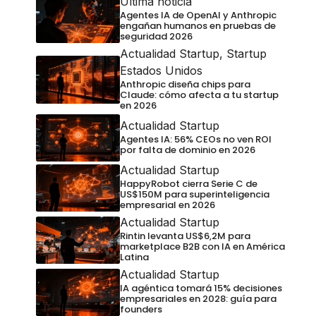
Última noticia
Agentes IA de OpenAI y Anthropic
engañan humanos en pruebas de
seguridad 2026
Actualidad Startup
,
Startup
Estados Unidos
Anthropic diseña chips para
Claude: cómo afecta a tu startup
en 2026
Actualidad Startup
Agentes IA: 56% CEOs no ven ROI
por falta de dominio en 2026
Actualidad Startup
HappyRobot cierra Serie C de
US$150M para superinteligencia
empresarial en 2026
Actualidad Startup
Rintin levanta US$6,2M para
marketplace B2B con IA en América
Latina
Actualidad Startup
IA agéntica tomará 15% decisiones
empresariales en 2028: guía para
founders