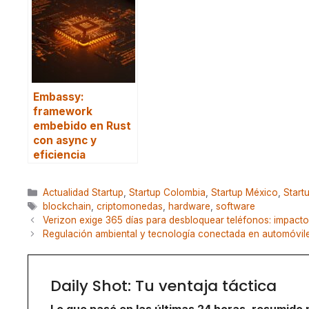
Embassy:
framework
embebido en Rust
con async y
eficiencia
Categorías
Actualidad Startup
,
Startup Colombia
,
Startup México
,
Start
Etiquetas
blockchain
,
criptomonedas
,
hardware
,
software
Verizon exige 365 días para desbloquear teléfonos: impacto
Regulación ambiental y tecnología conectada en automóvile
Daily Shot: Tu ventaja táctica