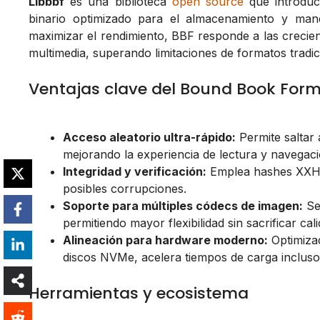
Libbbf
es una biblioteca
open source
que introdu
binario optimizado para el almacenamiento y ma
maximizar el rendimiento, BBF responde a las crecien
multimedia, superando limitaciones de formatos trad
Ventajas clave del Bound Book For
Acceso aleatorio ultra-rápido:
Permite saltar 
mejorando la experiencia de lectura y navegaci
Integridad y verificación:
Emplea hashes XXH3 
posibles corrupciones.
Soporte para múltiples códecs de imagen:
Se
permitiendo mayor flexibilidad sin sacrificar cal
Alineación para hardware moderno:
Optimiza
discos NVMe, acelera tiempos de carga incluso
Herramientas y ecosistema