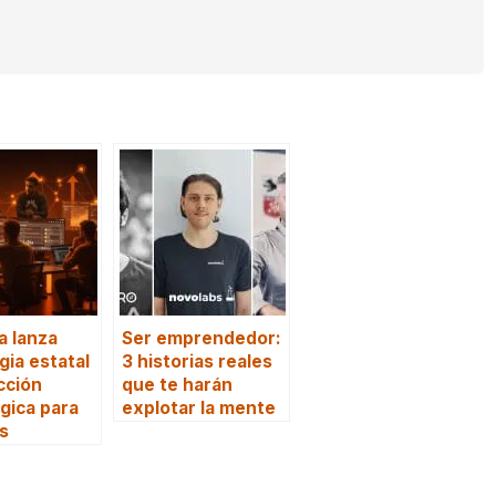
a lanza
Ser emprendedor:
gia estatal
3 historias reales
cción
que te harán
gica para
explotar la mente
s