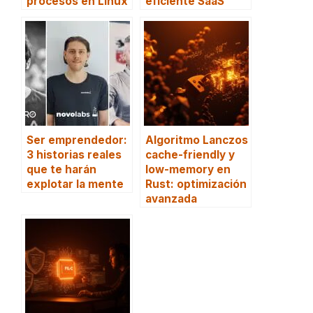
procesos en Linux
eficiente SaaS
Ser emprendedor:
Algoritmo Lanczos
3 historias reales
cache-friendly y
que te harán
low-memory en
explotar la mente
Rust: optimización
avanzada