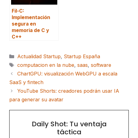
Fil-C:
Implementación
segura en
memoria de C y
C++
Categorías
Actualidad Startup
,
Startup España
Etiquetas
computacion en la nube
,
saas
,
software
ChartGPU: visualización WebGPU a escala
SaaS y fintech
YouTube Shorts: creadores podrán usar IA
para generar su avatar
Daily Shot: Tu ventaja
táctica