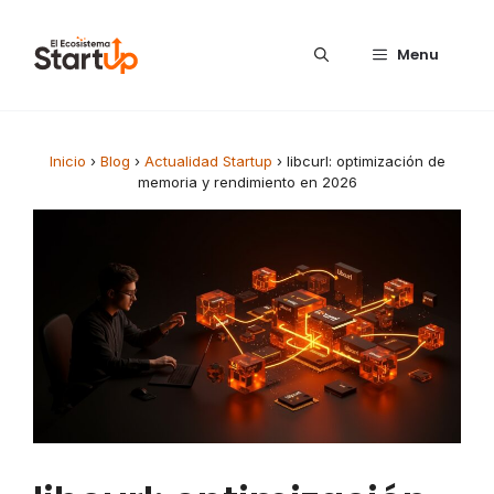
Saltar al contenido
Menu
Inicio
›
Blog
›
Actualidad Startup
›
libcurl: optimización de
memoria y rendimiento en 2026