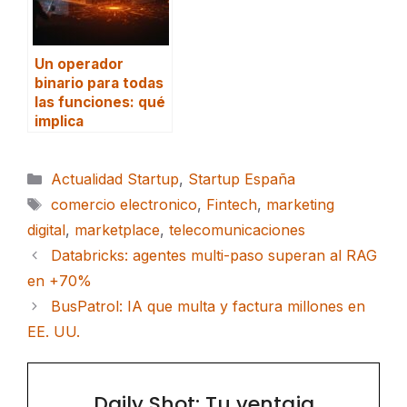
Un operador
binario para todas
las funciones: qué
implica
Categorías
Actualidad Startup
,
Startup España
Etiquetas
comercio electronico
,
Fintech
,
marketing
digital
,
marketplace
,
telecomunicaciones
Databricks: agentes multi-paso superan al RAG
en +70%
BusPatrol: IA que multa y factura millones en
EE. UU.
Daily Shot: Tu ventaja