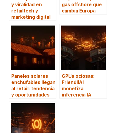
y viralidad en
gas offshore que
retailtech y
cambia Europa
marketing digital
Paneles solares
GPUs ociosas:
enchufables llegan
FriendliAI
al retail: tendencia
monetiza
y oportunidades
inferencia IA