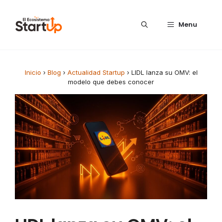
Saltar al contenido
Menu
Inicio
›
Blog
›
Actualidad Startup
›
LIDL lanza su OMV: el
modelo que debes conocer