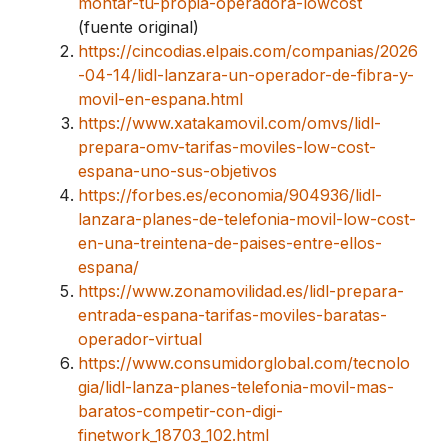
montar-tu-propia-operadora-lowcost
(fuente original)
https://cincodias.elpais.com/companias/2026
-04-14/lidl-lanzara-un-operador-de-fibra-y-
movil-en-espana.html
https://www.xatakamovil.com/omvs/lidl-
prepara-omv-tarifas-moviles-low-cost-
espana-uno-sus-objetivos
https://forbes.es/economia/904936/lidl-
lanzara-planes-de-telefonia-movil-low-cost-
en-una-treintena-de-paises-entre-ellos-
espana/
https://www.zonamovilidad.es/lidl-prepara-
entrada-espana-tarifas-moviles-baratas-
operador-virtual
https://www.consumidorglobal.com/tecnolo
gia/lidl-lanza-planes-telefonia-movil-mas-
baratos-competir-con-digi-
finetwork_18703_102.html