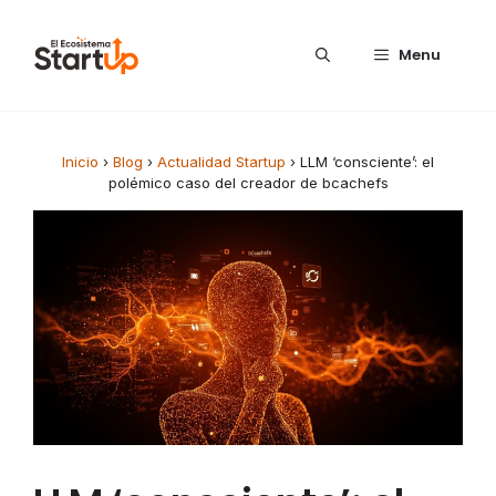
Saltar al contenido
Menu
Inicio
›
Blog
›
Actualidad Startup
›
LLM ‘consciente’: el
polémico caso del creador de bcachefs