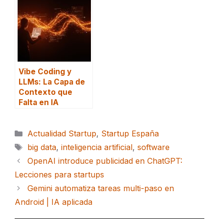
Vibe Coding y
LLMs: La Capa de
Contexto que
Falta en IA
Categorías
Actualidad Startup
,
Startup España
Etiquetas
big data
,
inteligencia artificial
,
software
OpenAI introduce publicidad en ChatGPT:
Lecciones para startups
Gemini automatiza tareas multi-paso en
Android | IA aplicada