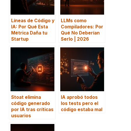
Líneas de Código y
LLMs como
IA: Por Qué Esta
Compiladores: Por
Métrica Daña tu
Qué No Deberían
Startup
Serlo | 2026
Stoat elimina
IA aprobó todos
código generado
los tests pero el
por IA tras críticas
código estaba mal
usuarios