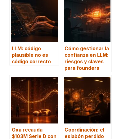
LLM: código
Cómo gestionar la
plausible no es
confianza en LLM:
código correcto
riesgos y claves
para founders
Oxa recauda
Coordinación: el
$103M Serie D con
eslabón perdido