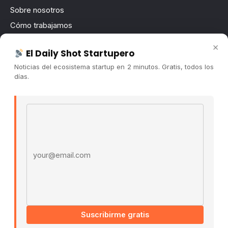
Sobre nosotros
Cómo trabajamos
Newsletter
×
El Daily Shot Startupero
Contacto
Noticias del ecosistema startup en 2 minutos. Gratis, todos los
Publicidad
días.
Convocatorias
Email address
COMUNIDAD
Comunidad (Skool) ↗
Blog Cristian Tala ↗
Es La Hora de Aprender ↗
© 2026 El Ecosistema Startup. Todos los derechos
reservados.
Políticas De Privacidad · Términos De Uso
Suscribirme gratis