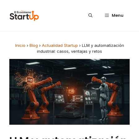
Saltar al contenido
Menu
Inicio
›
Blog
›
Actualidad Startup
›
LLM y automatización
industrial: casos, ventajas y retos