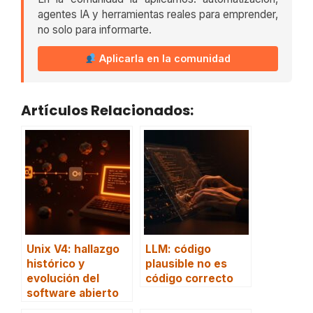
agentes IA y herramientas reales para emprender,
no solo para informarte.
Aplicarla en la comunidad
Artículos Relacionados:
Unix V4: hallazgo
LLM: código
histórico y
plausible no es
evolución del
código correcto
software abierto