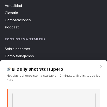
Actualidad
Glosario
Comparaciones
Pódcast
ECOSISTEMA STARTUP
Sobre nosotros
Cómo trabajamos
Newsletter
×
El Daily Shot Startupero
Contacto
Noticias del ecosistema startup en 2 minutos. Gratis, todos los
Publicidad
días.
Convocatorias
Email address
COMUNIDAD
Comunidad (Skool) ↗