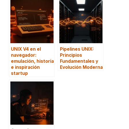
UNIX V4 en el
Pipelines UNIX:
navegador:
Principios
emulación, historia
Fundamentales y
e inspiración
Evolución Moderna
startup