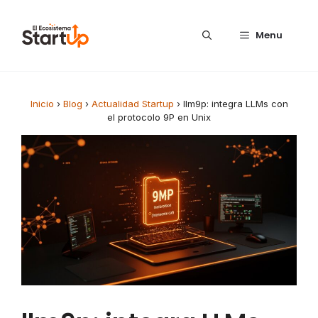
Saltar al contenido
Menu
Inicio
›
Blog
›
Actualidad Startup
›
llm9p: integra LLMs con
el protocolo 9P en Unix