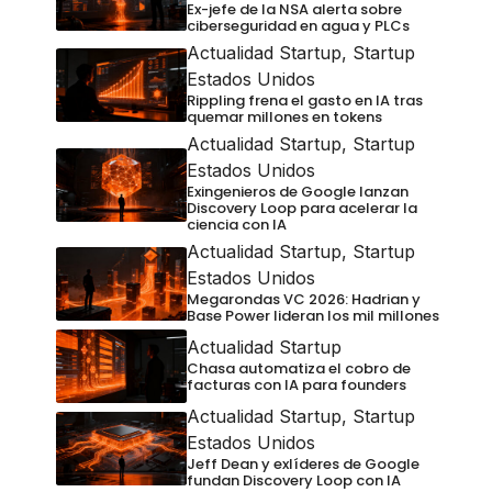
Ex-jefe de la NSA alerta sobre
ciberseguridad en agua y PLCs
Actualidad Startup
,
Startup
Estados Unidos
Rippling frena el gasto en IA tras
quemar millones en tokens
Actualidad Startup
,
Startup
Estados Unidos
Exingenieros de Google lanzan
Discovery Loop para acelerar la
ciencia con IA
Actualidad Startup
,
Startup
Estados Unidos
Megarondas VC 2026: Hadrian y
Base Power lideran los mil millones
Actualidad Startup
Chasa automatiza el cobro de
facturas con IA para founders
Actualidad Startup
,
Startup
Estados Unidos
Jeff Dean y exlíderes de Google
fundan Discovery Loop con IA