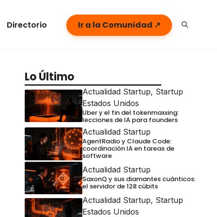
Directorio
Ir a la Comunidad ↗
Lo Último
Actualidad Startup
,
Startup
Estados Unidos
Uber y el fin del tokenmaxxing:
lecciones de IA para founders
Actualidad Startup
AgentRadio y Claude Code:
coordinación IA en tareas de
software
Actualidad Startup
SaxonQ y sus diamantes cuánticos:
el servidor de 128 cúbits
Actualidad Startup
,
Startup
Estados Unidos