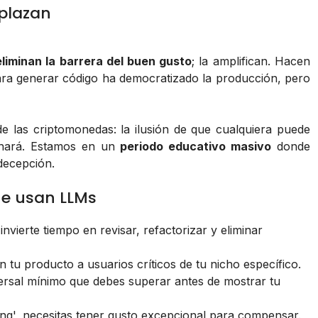
mplazan
liminan la barrera del buen gusto
; la amplifican. Hacen
 para generar código ha democratizado la producción, pero
 las criptomonedas: la ilusión de que cualquiera puede
o hará. Estamos en un
periodo educativo masivo
donde
 decepción.
e usan LLMs
nvierte tiempo en revisar, refactorizar y eliminar
 tu producto a usuarios críticos de tu nicho específico.
ersal mínimo que debes superar antes de mostrar tu
ing', necesitas tener gusto excepcional para compensar.