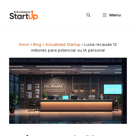
Saltar al contenido
Menu
Inicio
›
Blog
›
Actualidad Startup
›
Luzia recauda 12
millones para potenciar su IA personal