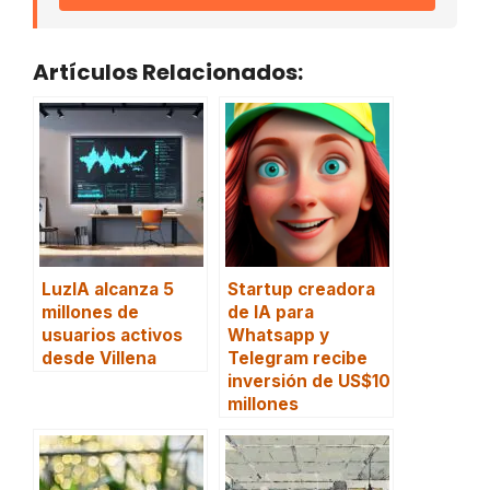
Artículos Relacionados:
LuzIA alcanza 5
Startup creadora
millones de
de IA para
usuarios activos
Whatsapp y
desde Villena
Telegram recibe
inversión de US$10
millones