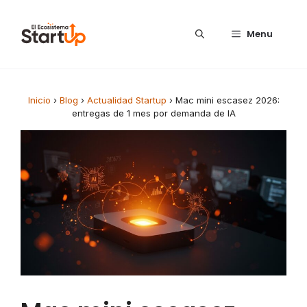
Saltar al contenido
Menu
Inicio
›
Blog
›
Actualidad Startup
›
Mac mini escasez 2026:
entregas de 1 mes por demanda de IA