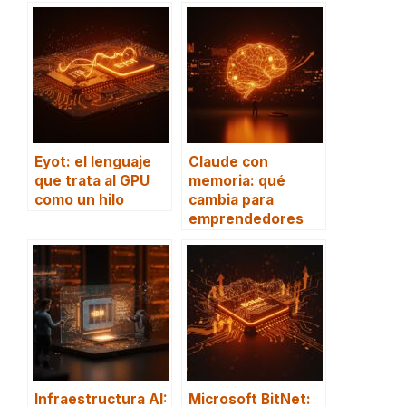
Eyot: el lenguaje
Claude con
que trata al GPU
memoria: qué
como un hilo
cambia para
emprendedores
Infraestructura AI:
Microsoft BitNet: