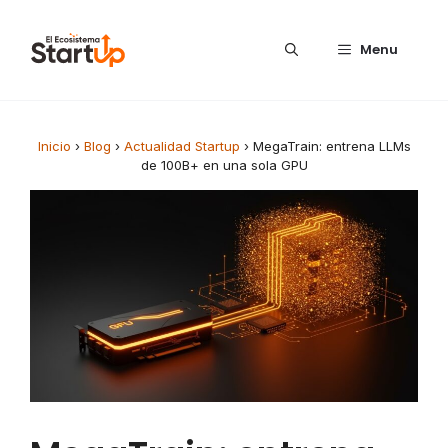
Saltar al contenido
Menu
Inicio
›
Blog
›
Actualidad Startup
›
MegaTrain: entrena LLMs
de 100B+ en una sola GPU