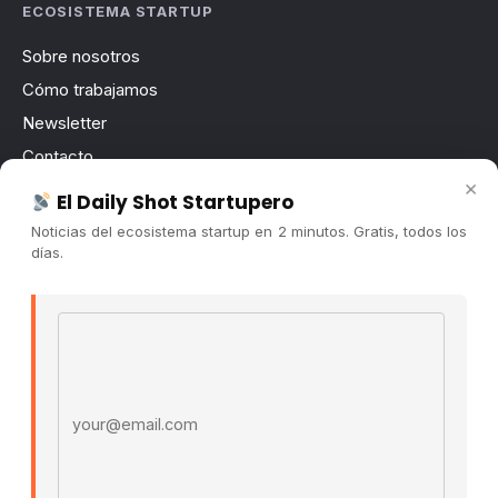
ECOSISTEMA STARTUP
Sobre nosotros
Cómo trabajamos
Newsletter
Contacto
×
Publicidad
El Daily Shot Startupero
Convocatorias
Noticias del ecosistema startup en 2 minutos. Gratis, todos los
días.
COMUNIDAD
Comunidad (Skool) ↗
Email address
Blog Cristian Tala ↗
Es La Hora de Aprender ↗
© 2026 El Ecosistema Startup. Todos los derechos
reservados.