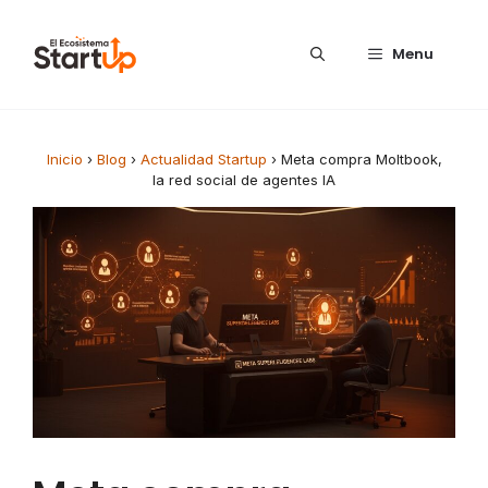
Saltar al contenido
Menu
Inicio
›
Blog
›
Actualidad Startup
›
Meta compra Moltbook,
la red social de agentes IA