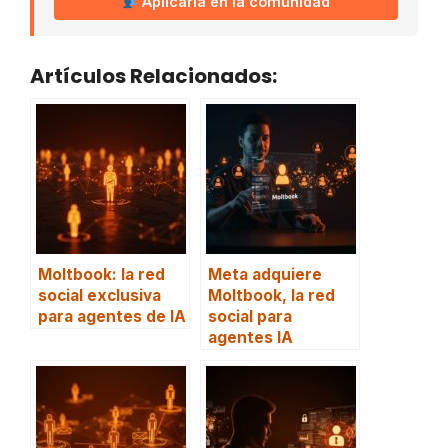
Aplicarla en la comunidad
Artículos Relacionados:
Moltbook: la red
Meta adquiere
social exclusiva
Moltbook, la red
para agentes de IA
social para
agentes IA