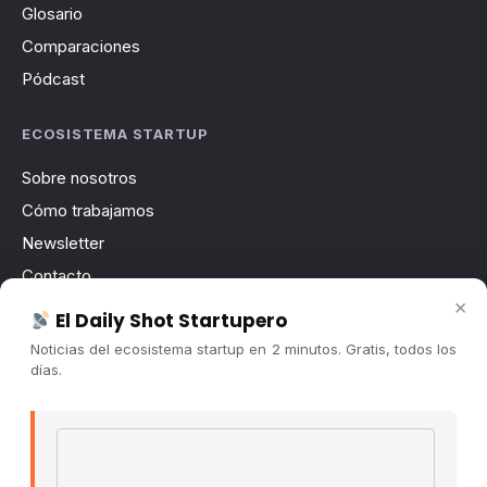
Glosario
Comparaciones
Pódcast
ECOSISTEMA STARTUP
Sobre nosotros
Cómo trabajamos
Newsletter
Contacto
×
Publicidad
El Daily Shot Startupero
Convocatorias
Noticias del ecosistema startup en 2 minutos. Gratis, todos los
días.
COMUNIDAD
Comunidad (Skool) ↗
Email address
Blog Cristian Tala ↗