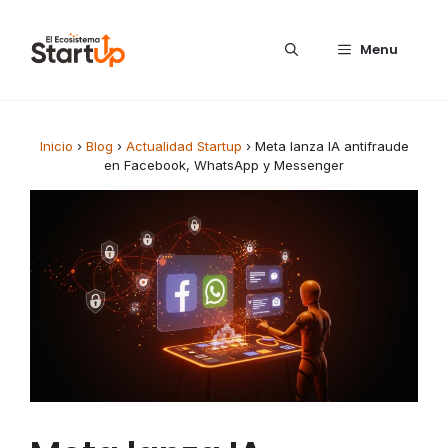
Saltar al contenido
Menu
Inicio
›
Blog
›
Actualidad Startup
›
Meta lanza IA antifraude
en Facebook, WhatsApp y Messenger