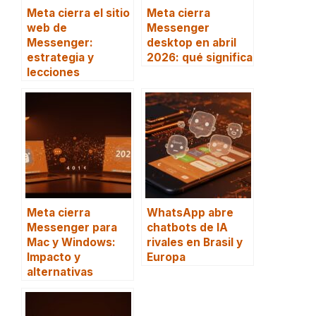
Meta cierra el sitio
Meta cierra
web de
Messenger
Messenger:
desktop en abril
estrategia y
2026: qué significa
lecciones
Meta cierra
WhatsApp abre
Messenger para
chatbots de IA
Mac y Windows:
rivales en Brasil y
Impacto y
Europa
alternativas