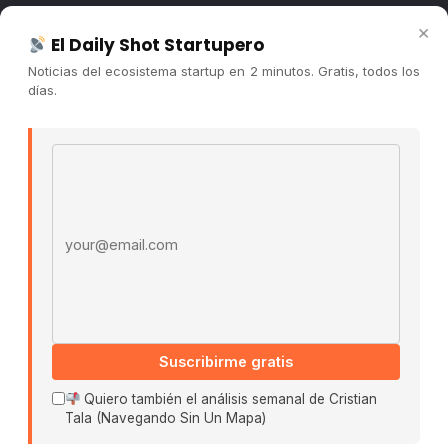
Newsletter
×
El Daily Shot Startupero
Contacto
Noticias del ecosistema startup en 2 minutos. Gratis, todos los
Publicidad
días.
Convocatorias
Email address
COMUNIDAD
Comunidad (Skool) ↗
Blog Cristian Tala ↗
Es La Hora de Aprender ↗
© 2026 El Ecosistema Startup. Todos los derechos
reservados.
Políticas De Privacidad · Términos De Uso
Suscribirme gratis
Quiero también el análisis semanal de Cristian
Tala (Navegando Sin Un Mapa)