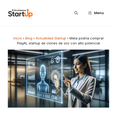
Saltar al contenido
Menu
Inicio
›
Blog
›
Actualidad Startup
›
Meta podría comprar
PlayAI, startup de clones de voz con alto potencial