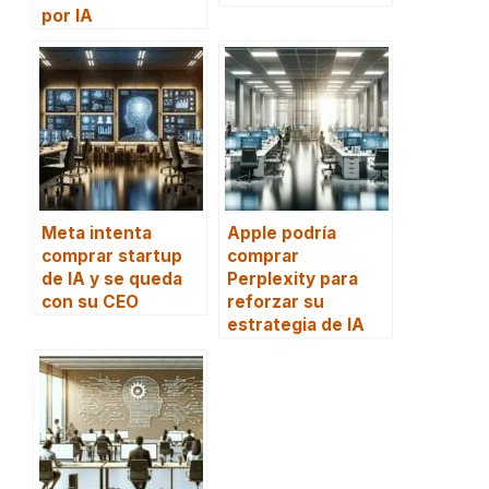
por IA
Meta intenta
Apple podría
comprar startup
comprar
de IA y se queda
Perplexity para
con su CEO
reforzar su
estrategia de IA