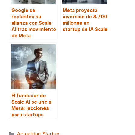
Google se
Meta proyecta
replantea su
inversión de 8.700
alianza con Scale
millones en
AI tras movimiento
startup de IA Scale
de Meta
El fundador de
Scale AI se une a
Meta: lecciones
para startups
Categorías
Actualidad Startup