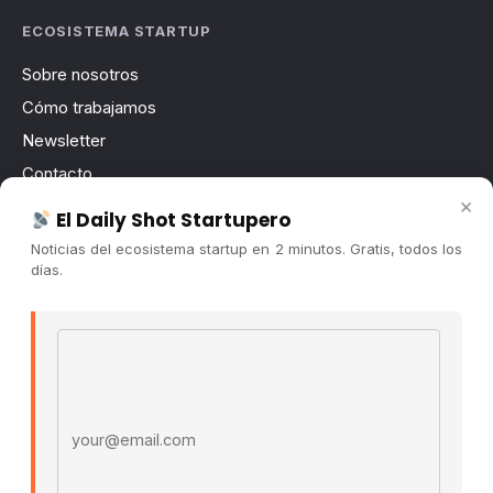
ECOSISTEMA STARTUP
Sobre nosotros
Cómo trabajamos
Newsletter
Contacto
×
Publicidad
El Daily Shot Startupero
Convocatorias
Noticias del ecosistema startup en 2 minutos. Gratis, todos los
días.
COMUNIDAD
Comunidad (Skool) ↗
Email address
Blog Cristian Tala ↗
Es La Hora de Aprender ↗
© 2026 El Ecosistema Startup. Todos los derechos
reservados.