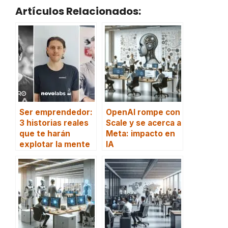
Artículos Relacionados:
Ser emprendedor:
OpenAI rompe con
3 historias reales
Scale y se acerca a
que te harán
Meta: impacto en
explotar la mente
IA