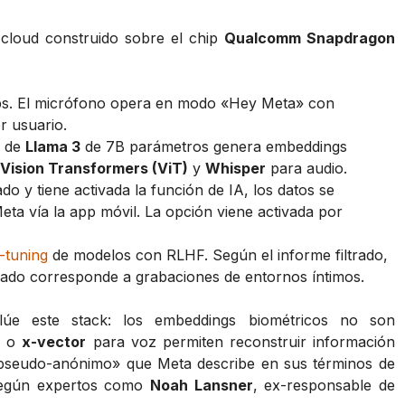
e-cloud construido sobre el chip
Qualcomm Snapdragon
ps. El micrófono opera en modo «Hey Meta» con
r usuario.
o de
Llama 3
de 7B parámetros genera embeddings
Vision Transformers (ViT)
y
Whisper
para audio.
do y tiene activada la función de IA, los datos se
ta vía la app móvil. La opción viene activada por
e-tuning
de modelos con RLHF. Según el informe filtrado,
zado corresponde a grabaciones de entornos íntimos.
úe este stack: los embeddings biométricos no son
t
o
x-vector
para voz permiten reconstruir información
g pseudo-anónimo» que Meta describe en sus términos de
según expertos como
Noah Lansner
, ex-responsable de