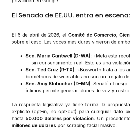
privacidad en Google.
El Senado de EE.UU. entra en escena
El 6 de abril de 2026, el
Comité de Comercio, Cien
sobre el caso. Las voces más duras vinieron de ambos 
Sen. Maria Cantwell (D-WA)
: «Meta está reco
— sin consentimiento real. Esto es una violaci
Sen. Ted Cruz (R-TX)
: «Bosworth trata a los 
biométricos de wearables no son un 'regalo del
Sen. Amy Klobuchar (D-MN)
: Señaló el riesg
íntimos permite generar clones de voz y rostro
La respuesta legislativa ya tiene forma: la propuest
explícito (opt-in, no opt-out) para cualquier dato
hasta
50.000 dólares por violación
. Un precedente
millones de dólares
por scraping facial masivo.