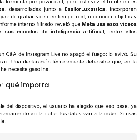
la tormenta por privacidad, pero esta vez el frente no es
ta
, desarrolladas junto a
EssilorLuxottica
, incorporan
apaz de grabar video en tiempo real, reconocer objetos y
nforme interno filtrado reveló que
Meta usa esos videos
us modelos de inteligencia artificial
, entre ellos
n Q&A de Instagram Live no apagó el fuego: lo avivó. Su
ara». Una declaración técnicamente defensible que, en la
che necesite gasolina.
or qué importa
 del dispositivo, el usuario ha elegido que eso pase, ya
macenamiento en la nube, los datos van a la nube. Si usas
le.