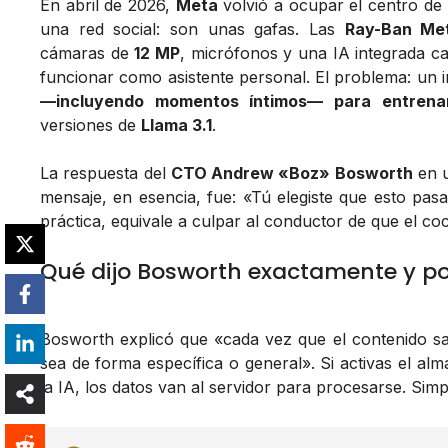
En abril de 2026,
Meta
volvió a ocupar el centro de 
una red social: son unas gafas. Las
Ray-Ban Me
cámaras de
12 MP
, micrófonos y una IA integrada c
funcionar como asistente personal. El problema: un i
—incluyendo momentos íntimos— para entrenar s
versiones de
Llama 3.1
.
La respuesta del
CTO Andrew «Boz» Bosworth
en u
mensaje, en esencia, fue: «Tú elegiste que esto pas
práctica, equivale a culpar al conductor de que el co
Qué dijo Bosworth exactamente y p
Bosworth explicó que «cada vez que el contenido sale
sea de forma específica o general». Si activas el al
la IA, los datos van al servidor para procesarse. Simp