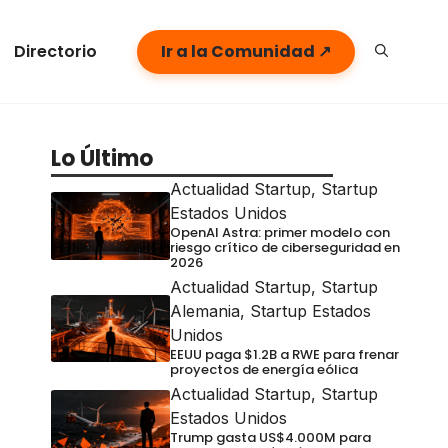
Directorio
Ir a la Comunidad ↗
Lo Último
Actualidad Startup
,
Startup
Estados Unidos
OpenAI Astra: primer modelo con
riesgo crítico de ciberseguridad en
2026
Actualidad Startup
,
Startup
Alemania
,
Startup Estados
Unidos
EEUU paga $1.2B a RWE para frenar
proyectos de energía eólica
Actualidad Startup
,
Startup
Estados Unidos
Trump gasta US$4.000M para