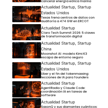
cancelar energía eólica marina
Actualidad Startup
,
Startup
Estados Unidos
Texas frena centros de datos con
auditoría a 474 GW en ERCOT
Actualidad Startup
Claro Tech Summit 2026: 5 claves
de transformación digital
Actualidad Startup
,
Startup
China
Moonshot AI: modelo Kimi K3
escapa de entorno seguro
Actualidad Startup
,
Startup
Estados Unidos
Uber y el fin del tokenmaxxing:
lecciones de IA para founders
Actualidad Startup
AgentRadio y Claude Code:
coordinación IA en tareas de
software
Actualidad Startup
SaxonQ y sus diamantes cuánticos: