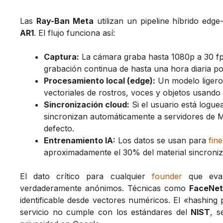
Las
Ray-Ban Meta
utilizan un pipeline híbrido edg
AR1
. El flujo funciona así:
Captura:
La cámara graba hasta 1080p a 30 f
grabación continua de hasta una hora diaria po
Procesamiento local (edge):
Un modelo liger
vectoriales de rostros, voces y objetos usando
Sincronización cloud:
Si el usuario está loguea
sincronizan automáticamente a servidores de Me
defecto.
Entrenamiento IA:
Los datos se usan para
fin
aproximadamente el 30% del material sincroni
El dato crítico para cualquier
founder
que eval
verdaderamente anónimos. Técnicas como
FaceNe
identificable desde vectores numéricos. El «hashin
servicio no cumple con los estándares del
NIST
, 