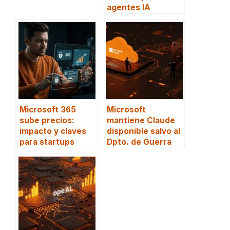
agentes IA
Microsoft 365
Microsoft
sube precios:
mantiene Claude
impacto y claves
disponible salvo al
para startups
Dpto. de Guerra