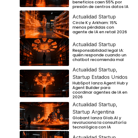
beneficios caen 55% por
presión de centros datos IA
Actualidad Startup
Circle K y Arkham: 15%
menos pérdidas con
agente de IA en retail 2026
Actualidad Startup
Responsabilidad legal IA:
quién responde cuando un
chatbot recomienda mal
Actualidad Startup
,
Startup Estados Unidos
HubSpot lanza Agent Hub y
Agent Builder para
coordinar agentes de IA en
2026
Actualidad Startup
,
Startup Argentina
Globant lanza Glob.AI y
revoluciona la consultoría
tecnológica con IA
Actualidad Startup