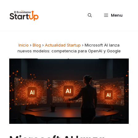
Saltar al contenido
Menu
Inicio
›
Blog
›
Actualidad Startup
›
Microsoft AI lanza
nuevos modelos: competencia para OpenAI y Google