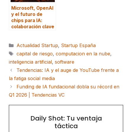
Microsoft, OpenAI
y el futuro de
chips para IA:
colaboración clave
Categorías
Actualidad Startup
,
Startup España
Etiquetas
capital de riesgo
,
computacion en la nube
,
inteligencia artificial
,
software
Tendencias: IA y el auge de YouTube frente a
la fatiga social media
Funding de IA fundacional dobla su récord en
Q1 2026 | Tendencias VC
Daily Shot: Tu ventaja
táctica