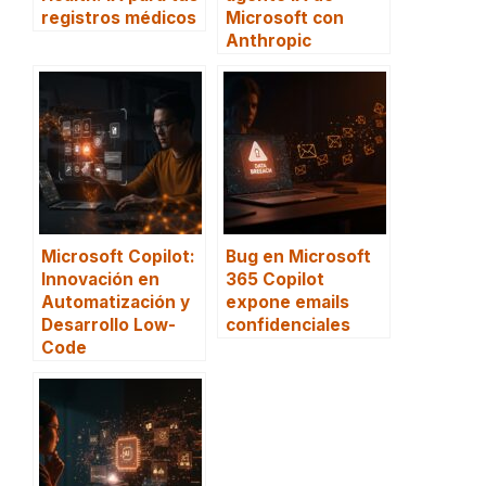
registros médicos
Microsoft con
Anthropic
Microsoft Copilot:
Bug en Microsoft
Innovación en
365 Copilot
Automatización y
expone emails
Desarrollo Low-
confidenciales
Code