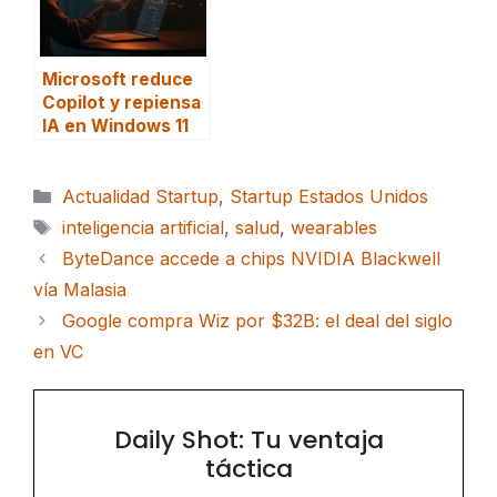
Microsoft reduce
Copilot y repiensa
IA en Windows 11
Categorías
Actualidad Startup
,
Startup Estados Unidos
Etiquetas
inteligencia artificial
,
salud
,
wearables
ByteDance accede a chips NVIDIA Blackwell
vía Malasia
Google compra Wiz por $32B: el deal del siglo
en VC
Daily Shot: Tu ventaja
táctica