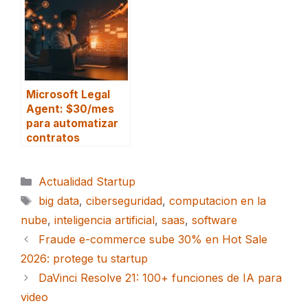
Microsoft Legal
Agent: $30/mes
para automatizar
contratos
Categorías
Actualidad Startup
Etiquetas
big data
,
ciberseguridad
,
computacion en la
nube
,
inteligencia artificial
,
saas
,
software
Fraude e-commerce sube 30% en Hot Sale
2026: protege tu startup
DaVinci Resolve 21: 100+ funciones de IA para
video