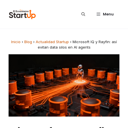
Saltar al contenido
Menu
Inicio
›
Blog
›
Actualidad Startup
›
Microsoft IQ y Rayfin: así
evitan data silos en AI agents