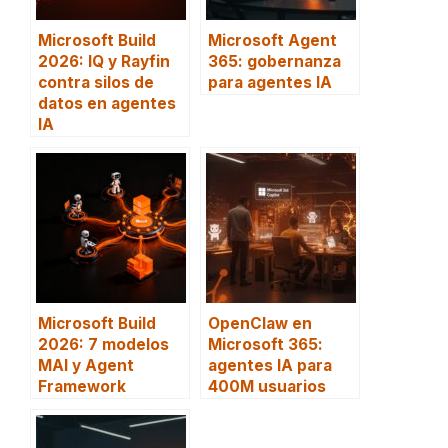
Microsoft Build
Microsoft Agent
2026: IQ y Rayfin
365: gobernanza
contra silos de
para agentes IA
datos en agentes
IA
Microsoft Build
OpenClaw en
2026: 7 modelos
Microsoft 365:
MAI y Agent
agentes IA para
Framework
400M usuarios