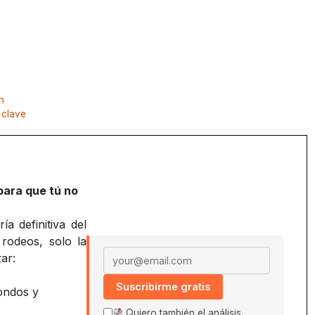
n
 clave
para que tú no
a definitiva del
 rodeos, solo la
Email address
ar:
Suscribirme gratis
ondos y
Quiero también el análisis