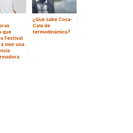
¿Qué sabe Coca-
oras
Cola de
a que
termodinámica?
s Festival
á vivir una
ncia
ormadora