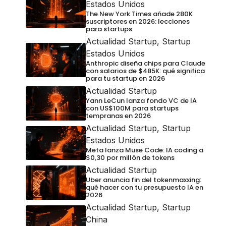
Estados Unidos
The New York Times añade 280K
suscriptores en 2026: lecciones
para startups
Actualidad Startup
,
Startup
Estados Unidos
Anthropic diseña chips para Claude
con salarios de $485K: qué significa
para tu startup en 2026
Actualidad Startup
Yann LeCun lanza fondo VC de IA
con US$100M para startups
tempranas en 2026
Actualidad Startup
,
Startup
Estados Unidos
Meta lanza Muse Code: IA coding a
$0,30 por millón de tokens
Actualidad Startup
Uber anuncia fin del tokenmaxxing:
qué hacer con tu presupuesto IA en
2026
Actualidad Startup
,
Startup
China