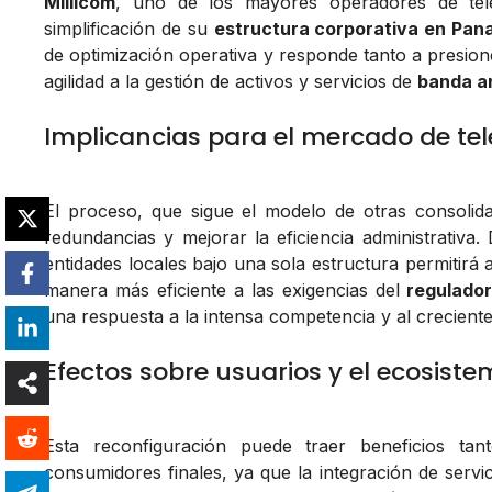
Millicom
, uno de los mayores operadores de tel
simplificación de su
estructura corporativa en Pa
de optimización operativa y responde tanto a presion
agilidad a la gestión de activos y servicios de
banda an
Implicancias para el mercado de t
El proceso, que sigue el modelo de otras consolidac
redundancias y mejorar la eficiencia administrativa. 
entidades locales bajo una sola estructura permitirá 
manera más eficiente a las exigencias del
regulado
una respuesta a la intensa competencia y al crecient
Efectos sobre usuarios y el ecosis
Esta reconfiguración puede traer beneficios ta
consumidores finales, ya que la integración de servic