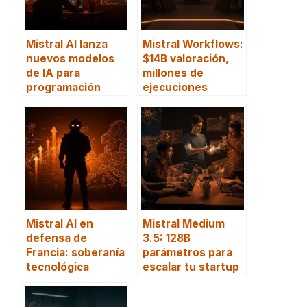
Mistral AI lanza
Mistral Workflows:
nuevos modelos
$14B valoración,
de IA para
millones de
programación
ejecuciones
Mistral AI en
Mistral Medium
defensa de
3.5: 128B
Francia: soberanía
parámetros para
tecnológica
escalar tu startup