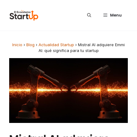
Saltar al contenido
Menu
Inicio
›
Blog
›
Actualidad Startup
›
Mistral AI adquiere Emmi
AI: qué significa para tu startup