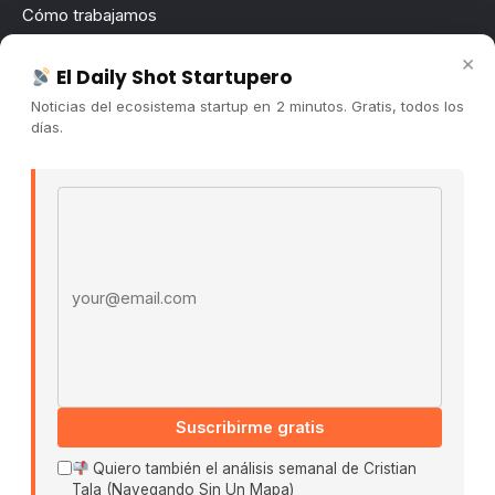
Cómo trabajamos
Newsletter
×
El Daily Shot Startupero
Contacto
Noticias del ecosistema startup en 2 minutos. Gratis, todos los
Publicidad
días.
Convocatorias
Email address
COMUNIDAD
Comunidad (Skool) ↗
Blog Cristian Tala ↗
Es La Hora de Aprender ↗
© 2026 El Ecosistema Startup. Todos los derechos
reservados.
Políticas De Privacidad · Términos De Uso
Suscribirme gratis
Quiero también el análisis semanal de Cristian
Tala (Navegando Sin Un Mapa)