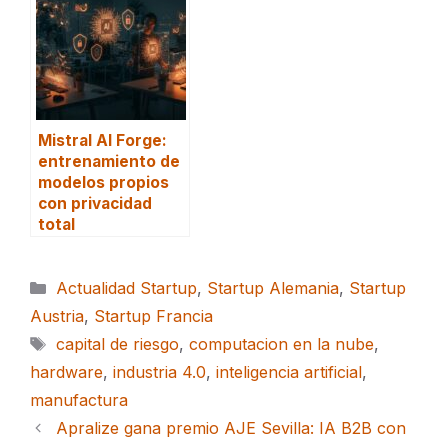
Mistral AI Forge:
entrenamiento de
modelos propios
con privacidad
total
Categorías
Actualidad Startup
,
Startup Alemania
,
Startup
Austria
,
Startup Francia
Etiquetas
capital de riesgo
,
computacion en la nube
,
hardware
,
industria 4.0
,
inteligencia artificial
,
manufactura
Apralize gana premio AJE Sevilla: IA B2B con