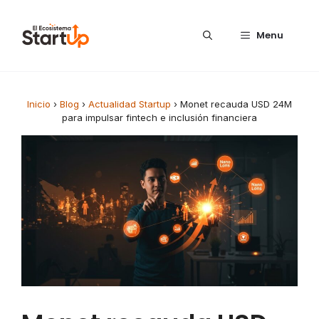
Saltar al contenido
Menu
Inicio
›
Blog
›
Actualidad Startup
›
Monet recauda USD 24M
para impulsar fintech e inclusión financiera