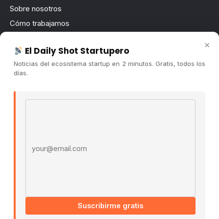
Sobre nosotros
Cómo trabajamos
Newsletter
×
El Daily Shot Startupero
Contacto
Noticias del ecosistema startup en 2 minutos. Gratis, todos los
Publicidad
días.
Convocatorias
Email address
COMUNIDAD
Comunidad (Skool) ↗
Blog Cristian Tala ↗
Es La Hora de Aprender ↗
© 2026 El Ecosistema Startup. Todos los derechos
reservados.
Políticas De Privacidad · Términos De Uso
Suscribirme gratis