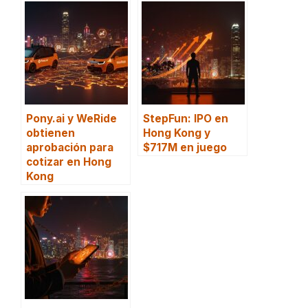
Pony.ai y WeRide
StepFun: IPO en
obtienen
Hong Kong y
aprobación para
$717M en juego
cotizar en Hong
Kong