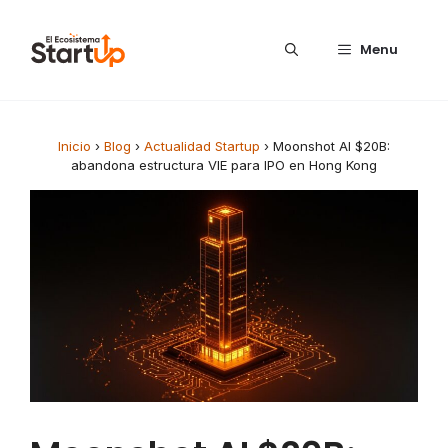
Saltar al contenido
Menu
Inicio
›
Blog
›
Actualidad Startup
›
Moonshot AI $20B:
abandona estructura VIE para IPO en Hong Kong