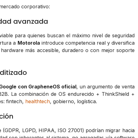
l mercado corporativo:
ridad avanzada
viable para quienes buscan el máximo nivel de seguridad
rtura a
Motorola
introduce competencia real y diversifica
en hardware más accesible, duradero o con mejor soporte
ditizado
-Google con GrapheneOS oficial
, un argumento de venta
 B2B. La combinación de OS endurecido + ThinkShield +
s: fintech,
healthtech
, gobierno, logística.
ción
nce (GDPR, LGPD, HIPAA, ISO 27001) podrían migrar hacia
idad son inherentes al sistema, no agregadas vía software