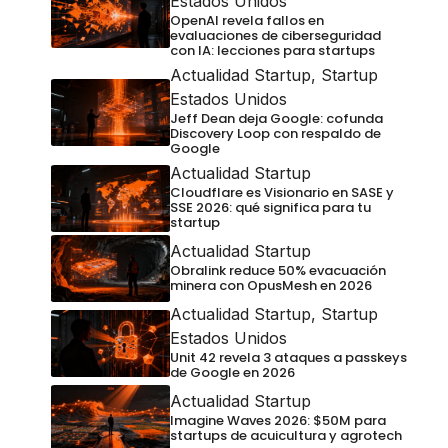
Estados Unidos
OpenAI revela fallos en
evaluaciones de ciberseguridad
con IA: lecciones para startups
Actualidad Startup
,
Startup
Estados Unidos
Jeff Dean deja Google: cofunda
Discovery Loop con respaldo de
Google
Actualidad Startup
Cloudflare es Visionario en SASE y
SSE 2026: qué significa para tu
startup
Actualidad Startup
Obralink reduce 50% evacuación
minera con OpusMesh en 2026
Actualidad Startup
,
Startup
Estados Unidos
Unit 42 revela 3 ataques a passkeys
de Google en 2026
Actualidad Startup
Imagine Waves 2026: $50M para
startups de acuicultura y agrotech