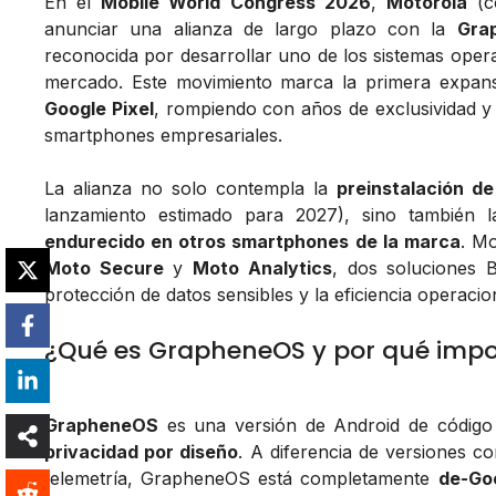
En el
Mobile World Congress 2026
,
Motorola
(c
anunciar una alianza de largo plazo con la
Gra
reconocida por desarrollar uno de los sistemas oper
mercado. Este movimiento marca la primera expans
Google Pixel
, rompiendo con años de exclusividad y
smartphones empresariales.
La alianza no solo contempla la
preinstalación d
lanzamiento estimado para 2027), sino también 
endurecido en otros smartphones de la marca
. M
Moto Secure
y
Moto Analytics
, dos soluciones B
protección de datos sensibles y la eficiencia operaci
¿Qué es GrapheneOS y por qué impo
GrapheneOS
es una versión de Android de código
privacidad por diseño
. A diferencia de versiones c
telemetría, GrapheneOS está completamente
de-Go