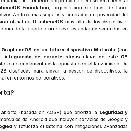
ompañía de
Lenovo
) sorprendió al ecosistema tech al
pheneOS Foundation
, organización sin fines de lucro
ativos Android más seguros y centrados en privacidad del
ión oficial de
GrapheneOS
más allá de los dispositivos
 abriendo la puerta a un nuevo estándar de seguridad en
e GrapheneOS en un futuro dispositivo Motorola
(con
la
integración de características clave de este OS
otorola complementa esta apuesta con el lanzamiento de
2B diseñadas para elevar la gestión de dispositivos, la
onal en entornos corporativos.
rta?
 abierto (basada en AOSP) que prioriza la
seguridad y
omerciales de Android que incluyen servicios de Google y
ogled
y refuerza el sistema con mitigaciones avanzadas