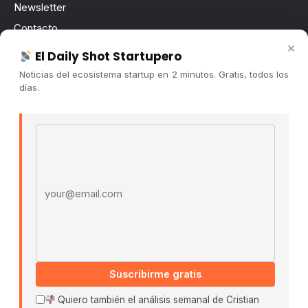
Newsletter
Contacto
×
Publicidad
El Daily Shot Startupero
Convocatorias
Noticias del ecosistema startup en 2 minutos. Gratis, todos los
días.
COMUNIDAD
Comunidad (Skool) ↗
Email address
Blog Cristian Tala ↗
Es La Hora de Aprender ↗
© 2026 El Ecosistema Startup. Todos los derechos
reservados.
Políticas De Privacidad · Términos De Uso
Suscribirme gratis
Buscar:
Quiero también el análisis semanal de Cristian