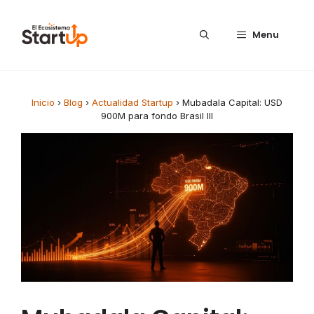
Saltar al contenido
Menu
Inicio
›
Blog
›
Actualidad Startup
›
Mubadala Capital: USD
900M para fondo Brasil III