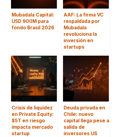
Mubadala Capital:
AAF: La firma VC
USD 900M para
respaldada por
fondo Brasil 2026
Mubadala
revoluciona la
inversión en
startups
Crisis de liquidez
Deuda privada en
en Private Equity:
Chile: nuevo
$5T en riesgo
capital llega pese a
impacta mercado
salida de
startup
inversores US