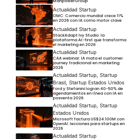
ManpowerGroup
Actualidad Startup
OMC: Comercio mundial crece 11%
en 2026 con IA como motor clave
Actualidad Startup
StackAdapt Ivy Studio: la
plataforma AI-first que transforma
el marketing en 2026
Actualidad Startup
CAA webinar: IA mata el customer
journey tradicional en marketing
2026
Actualidad Startup
,
Startup
Brasil
,
Startup Estados Unidos
Ford y Stefanini logran 40-50% de
agendamientos en línea con IA en
posventa 2026
Actualidad Startup
,
Startup
Estados Unidos
Microsoft factura US$24.100M con
OpenAI: lecciones para startups en
2026
Actualidad Startup