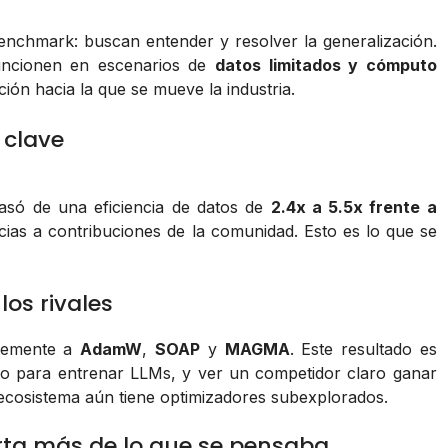
nchmark: buscan entender y resolver la generalización.
funcionen en escenarios de
datos limitados y cómputo
ción hacia la que se mueve la industria.
 clave
asó de una eficiencia de datos de
2.4x a 5.5x frente a
cias a contribuciones de la comunidad. Esto es lo que se
os rivales
temente a
AdamW
,
SOAP
y
MAGMA
. Este resultado es
cto para entrenar LLMs, y ver un competidor claro ganar
 ecosistema aún tiene optimizadores subexplorados.
rta más de lo que se pensaba