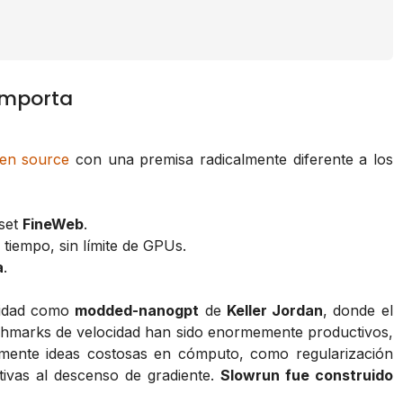
importa
en source
con una premisa radicalmente diferente a los
aset
FineWeb
.
de tiempo, sin límite de GPUs.
a
.
idad como
modded-nanogpt
de
Keller Jordan
, donde el
nchmarks de velocidad han sido enormemente productivos,
camente ideas costosas en cómputo, como regularización
tivas al descenso de gradiente.
Slowrun fue construido