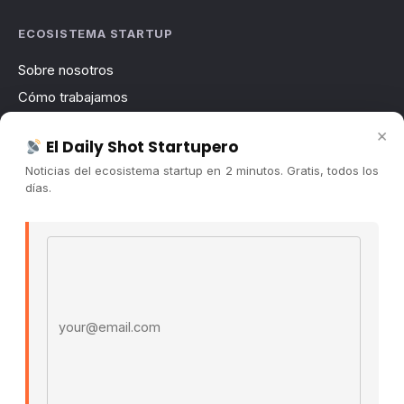
ECOSISTEMA STARTUP
Sobre nosotros
Cómo trabajamos
Newsletter
×
El Daily Shot Startupero
Contacto
Noticias del ecosistema startup en 2 minutos. Gratis, todos los
Publicidad
días.
Convocatorias
Email address
COMUNIDAD
Comunidad (Skool) ↗
Blog Cristian Tala ↗
Es La Hora de Aprender ↗
© 2026 El Ecosistema Startup. Todos los derechos
reservados.