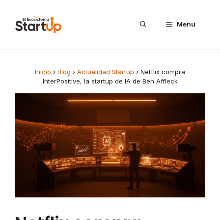
Saltar al contenido
Menu
Inicio
›
Blog
›
Actualidad Startup
›
Netflix compra
InterPositive, la startup de IA de Ben Affleck