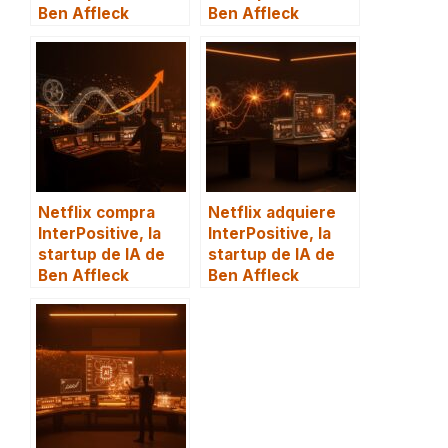
Ben Affleck
Ben Affleck
Netflix compra
Netflix adquiere
InterPositive, la
InterPositive, la
startup de IA de
startup de IA de
Ben Affleck
Ben Affleck