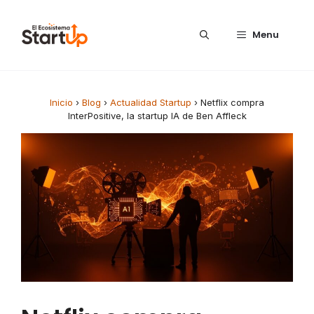
Saltar al contenido
Menu
Inicio
›
Blog
›
Actualidad Startup
›
Netflix compra
InterPositive, la startup IA de Ben Affleck