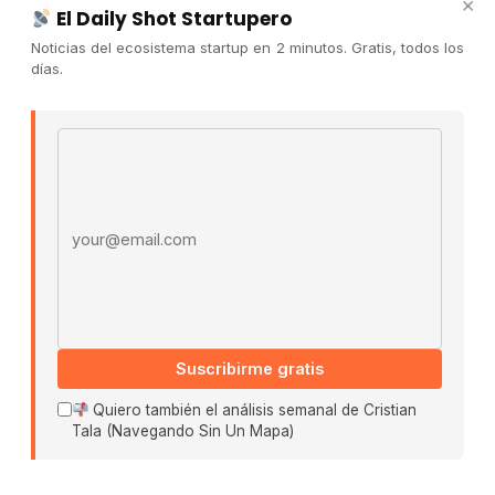
×
Publicidad
El Daily Shot Startupero
Convocatorias
Noticias del ecosistema startup en 2 minutos. Gratis, todos los
días.
COMUNIDAD
Comunidad (Skool) ↗
Email address
Blog Cristian Tala ↗
Es La Hora de Aprender ↗
© 2026 El Ecosistema Startup. Todos los derechos
reservados.
Políticas De Privacidad · Términos De Uso
Suscribirme gratis
Buscar:
Quiero también el análisis semanal de Cristian
Tala (Navegando Sin Un Mapa)