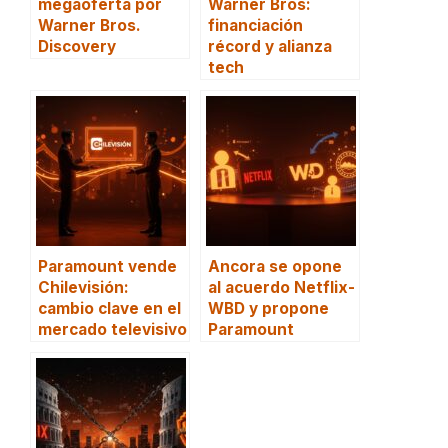
megaoferta por
Warner Bros:
Warner Bros.
financiación
Discovery
récord y alianza
tech
Paramount vende
Ancora se opone
Chilevisión:
al acuerdo Netflix-
cambio clave en el
WBD y propone
mercado televisivo
Paramount