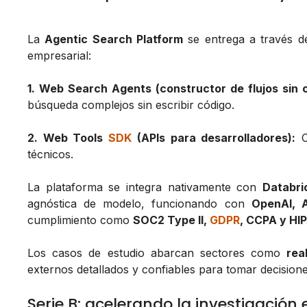
La
Agentic Search Platform
se entrega a través de
empresarial:
1. Web Search Agents (constructor de flujos sin c
búsqueda complejos sin escribir código.
2. Web Tools
SDK
(APIs para desarrolladores):
O
técnicos.
La plataforma se integra nativamente con
Databri
agnóstica de modelo, funcionando con
OpenAI, 
cumplimiento como
SOC2 Type II,
GDPR
, CCPA y HI
Los casos de estudio abarcan sectores como
rea
externos detallados y confiables para tomar decisione
Serie B: acelerando la investigació