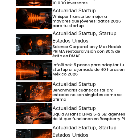
10.000 inversores
Actualidad Startup
Whisper transcribe mejor a
mayores que jóvenes: datos 2026
para tu startup
Actualidad Startup
,
Startup
Estados Unidos
Science Corporation y Max Hodak:
PRIMA restaura visión con 80% de
éxito en DMAE
InfoBlock: 5 pasos para adaptar tu
startup a la jornada de 40 horas en
México 2026
Actualidad Startup
Benchmarks cuánticos fallan:
estados no son singletes como se
afirma
Actualidad Startup
Liquid AI lanza LFM2.5-2.6B: agentes
de IA que funcionan en Raspberry Pi
Actualidad Startup
,
Startup
Estados Unidos