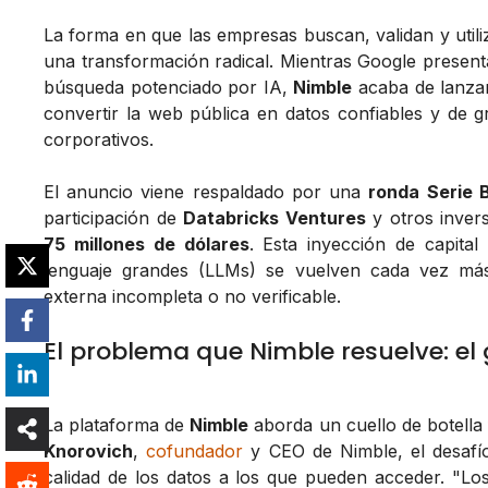
La forma en que las empresas buscan, validan y utili
una transformación radical. Mientras Google present
búsqueda potenciado por IA,
Nimble
acaba de lanza
convertir la web pública en datos confiables y de g
corporativos.
El anuncio viene respaldado por una
ronda Serie B
participación de
Databricks Ventures
y otros invers
75 millones de dólares
. Esta inyección de capita
lenguaje grandes (LLMs) se vuelven cada vez más
externa incompleta o no verificable.
El problema que Nimble resuelve: el g
La plataforma de
Nimble
aborda un cuello de botella
Knorovich
,
cofundador
y CEO de Nimble, el desafío 
calidad de los datos a los que pueden acceder. "Los