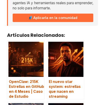
agentes IA y herramientas reales para emprender,
no solo para informarte.
Aplicarla en la comunidad
Artículos Relacionados:
OpenClaw: 215K
El nuevo star
Estrellas en GitHub
system: estrellas
en 4 Meses | Caso
que nacen en
de Estudio
streaming