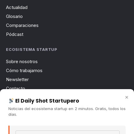
Actualidad
Glosario
Comparaciones
Pódcast
ECOSISTEMA STARTUP
Sobre nosotros
Cómo trabajamos
Newsletter
Contacto
×
Publicidad
El Daily Shot Startupero
Convocatorias
Noticias del ecosistema startup en 2 minutos. Gratis, todos los
días.
COMUNIDAD
Comunidad (Skool) ↗
Email address