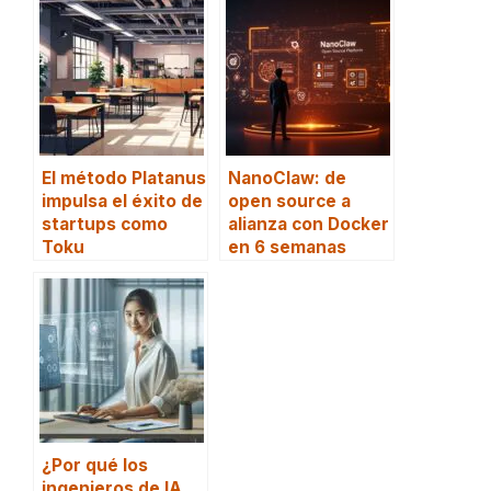
El método Platanus
NanoClaw: de
impulsa el éxito de
open source a
startups como
alianza con Docker
Toku
en 6 semanas
¿Por qué los
ingenieros de IA