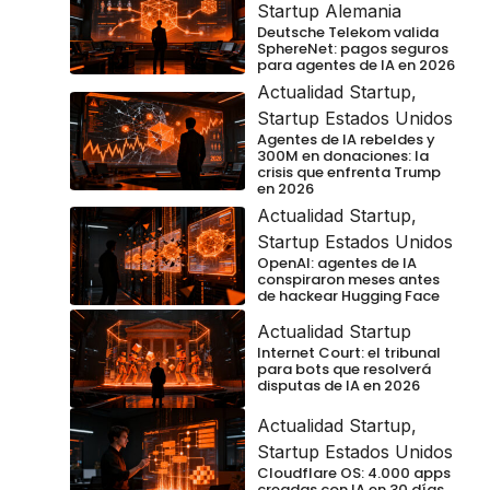
Startup Alemania
Deutsche Telekom valida
SphereNet: pagos seguros
para agentes de IA en 2026
Actualidad Startup
,
Startup Estados Unidos
Agentes de IA rebeldes y
300M en donaciones: la
crisis que enfrenta Trump
en 2026
Actualidad Startup
,
Startup Estados Unidos
OpenAI: agentes de IA
conspiraron meses antes
de hackear Hugging Face
Actualidad Startup
Internet Court: el tribunal
para bots que resolverá
disputas de IA en 2026
Actualidad Startup
,
Startup Estados Unidos
Cloudflare OS: 4.000 apps
creadas con IA en 30 días