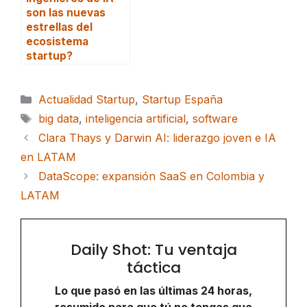
son las nuevas
estrellas del
ecosistema
startup?
Categorías
Actualidad Startup
,
Startup España
Etiquetas
big data
,
inteligencia artificial
,
software
Clara Thays y Darwin AI: liderazgo joven e IA
en LATAM
DataScope: expansión SaaS en Colombia y
LATAM
Daily Shot: Tu ventaja
táctica
Lo que pasó en las últimas 24 horas,