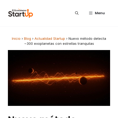
Saltar al contenido
Menu
Inicio
›
Blog
›
Actualidad Startup
›
Nuevo método detecta
~300 exoplanetas con estrellas tranquilas