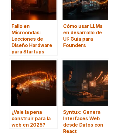
Fallo en
Cómo usar LLMs
Microondas:
en desarrollo de
Lecciones de
UI: Guía para
Diseño Hardware
Founders
para Startups
¿Vale la pena
Syntux: Genera
construir para la
Interfaces Web
web en 2025?
desde Datos con
React