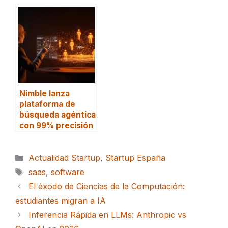
Nimble lanza
plataforma de
búsqueda agéntica
con 99% precisión
Categorías
Actualidad Startup
,
Startup España
Etiquetas
saas
,
software
El éxodo de Ciencias de la Computación:
estudiantes migran a IA
Inferencia Rápida en LLMs: Anthropic vs