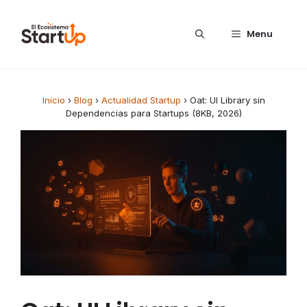
Saltar al contenido
Menu
Inicio
›
Blog
›
Actualidad Startup
›
Oat: UI Library sin
Dependencias para Startups (8KB, 2026)