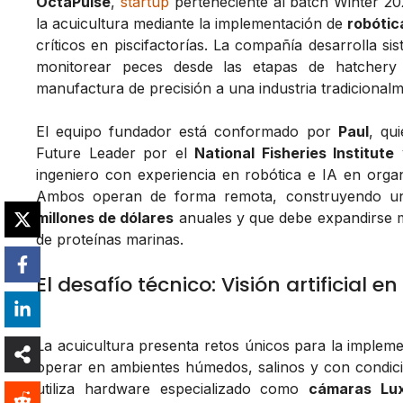
OctaPulse
,
startup
perteneciente al batch Winter 2
la acuicultura mediante la implementación de
robótic
críticos en piscifactorías. La compañía desarrolla s
monitorear peces desde las etapas de hatchery (
manufactura de precisión a una industria tradicional
El equipo fundador está conformado por
Paul
, qu
Future Leader por el
National Fisheries Institute
ingeniero con experiencia en robótica e IA en org
Ambos operan de forma remota, construyendo u
millones de dólares
anuales y que debe expandirse m
de proteínas marinas.
El desafío técnico: Visión artificial 
La acuicultura presenta retos únicos para la implem
operar en ambientes húmedos, salinos y con condicio
utiliza hardware especializado como
cámaras Lu