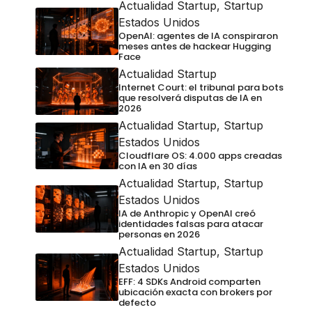
Actualidad Startup
,
Startup
Estados Unidos
OpenAI: agentes de IA conspiraron
meses antes de hackear Hugging
Face
Actualidad Startup
Internet Court: el tribunal para bots
que resolverá disputas de IA en
2026
Actualidad Startup
,
Startup
Estados Unidos
Cloudflare OS: 4.000 apps creadas
con IA en 30 días
Actualidad Startup
,
Startup
Estados Unidos
IA de Anthropic y OpenAI creó
identidades falsas para atacar
personas en 2026
Actualidad Startup
,
Startup
Estados Unidos
EFF: 4 SDKs Android comparten
ubicación exacta con brokers por
defecto