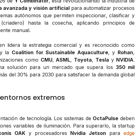
026 de
Y Combinator
, está revolucionando la industria de
a avanzada y visión artificial
para automatizar procesos
istemas autónomos que permiten inspeccionar, clasificar y
criadero) hasta la cosecha, aplicando principios de
mente manual.
ien lidera la estrategia comercial y es reconocido como
y la
Coalition for Sustainable Aquaculture
, y
Rohan
,
anizaciones como
CMU
,
ASML
,
Toyota
,
Tesla
y
NVIDIA
.
na solución para un mercado que supera los
350 mil
ás del 30% para 2030 para satisfacer la demanda global
en entornos extremos
entación de tecnología. Los sistemas de
OctaPulse
deben
nes variables de iluminación. Para superarlo, la startup
xonis OAK
y procesadores
Nvidia Jetson
para
edge