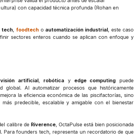
enterprise valida el producto antes de escalar
cultura) con capacidad técnica profunda (Rohan en
 tech
,
foodtech
o
automatización industrial
, este caso
inir sectores enteros cuando se aplican con enfoque y
e
visión artificial
,
robótica
y
edge computing
puede
idad global. Al automatizar procesos que históricamente
ejora la eficiencia económica de las piscifactorías, sino
 más predecible, escalable y amigable con el bienestar
del calibre de
Riverence
, OctaPulse está bien posicionada
al. Para founders tech, representa un recordatorio de que