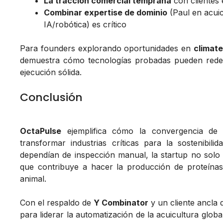
La tracción comercial temprana
con clientes 
Combinar expertise de dominio
(Paul en acui
IA/robótica) es crítico
Para founders explorando oportunidades en
climate
demuestra cómo tecnologías probadas pueden redef
ejecución sólida.
Conclusión
OctaPulse
ejemplifica cómo la convergencia d
transformar industrias críticas para la sostenibil
dependían de inspección manual, la startup no solo m
que contribuye a hacer la producción de proteínas
animal.
Con el respaldo de
Y Combinator
y un cliente ancla 
para liderar la automatización de la acuicultura glob