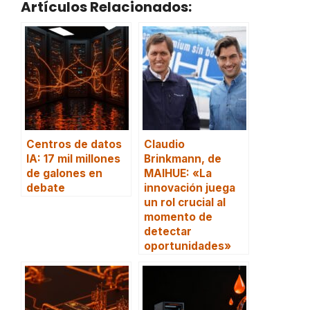
Artículos Relacionados:
Centros de datos
Claudio
IA: 17 mil millones
Brinkmann, de
de galones en
MAIHUE: «La
debate
innovación juega
un rol crucial al
momento de
detectar
oportunidades»