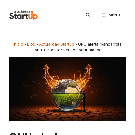
Saltar al contenido
Menu
Inicio
›
Blog
›
Actualidad Startup
›
ONU alerta ‘bancarrota
global del agua’: Reto y oportunidades