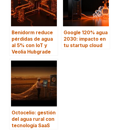
Benidorm reduce
Google 120% agua
pérdidas de agua
2030: impacto en
al 5% con IoT y
tu startup cloud
Veolia Hubgrade
Octocelio: gestión
del agua rural con
tecnología SaaS