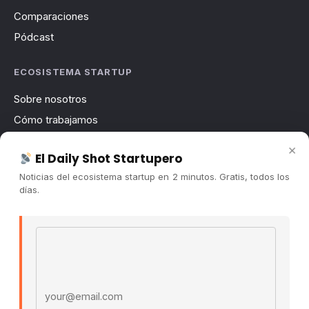
Comparaciones
Pódcast
ECOSISTEMA STARTUP
Sobre nosotros
Cómo trabajamos
Newsletter
×
El Daily Shot Startupero
Contacto
Noticias del ecosistema startup en 2 minutos. Gratis, todos los
Publicidad
días.
Convocatorias
Email address
COMUNIDAD
Comunidad (Skool) ↗
Blog Cristian Tala ↗
Es La Hora de Aprender ↗