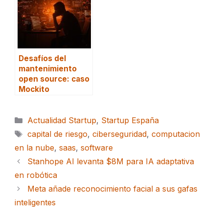
Desafíos del
mantenimiento
open source: caso
Mockito
Categorías
Actualidad Startup
,
Startup España
Etiquetas
capital de riesgo
,
ciberseguridad
,
computacion
en la nube
,
saas
,
software
Stanhope AI levanta $8M para IA adaptativa
en robótica
Meta añade reconocimiento facial a sus gafas
inteligentes