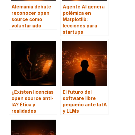
Alemania debate
Agente AI genera
reconocer open
polémica en
source como
Matplotlib:
voluntariado
lecciones para
startups
¿Existen licencias
El futuro del
open source anti-
software libre
IA? Ética y
pequeño ante la IA
realidades
y LLMs