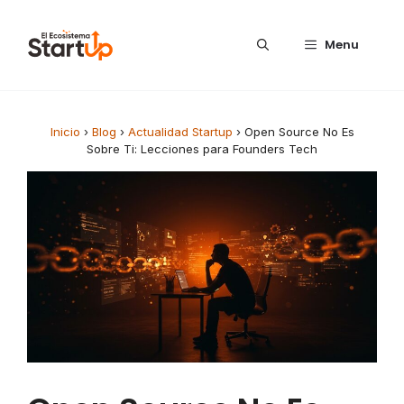
Saltar al contenido
Menu
Inicio
›
Blog
›
Actualidad Startup
›
Open Source No Es
Sobre Ti: Lecciones para Founders Tech