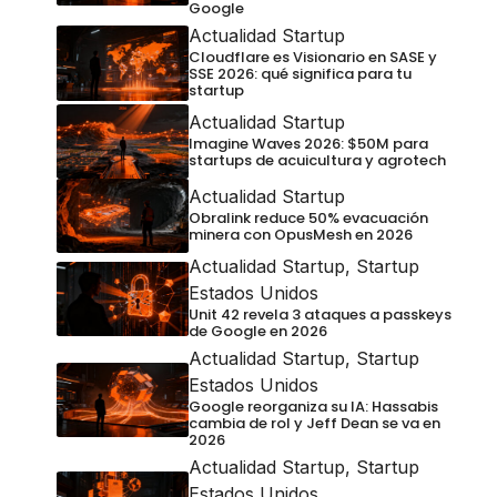
Google
Actualidad Startup
Cloudflare es Visionario en SASE y
SSE 2026: qué significa para tu
startup
Actualidad Startup
Imagine Waves 2026: $50M para
startups de acuicultura y agrotech
Actualidad Startup
Obralink reduce 50% evacuación
minera con OpusMesh en 2026
Actualidad Startup
,
Startup
Estados Unidos
Unit 42 revela 3 ataques a passkeys
de Google en 2026
Actualidad Startup
,
Startup
Estados Unidos
Google reorganiza su IA: Hassabis
cambia de rol y Jeff Dean se va en
2026
Actualidad Startup
,
Startup
Estados Unidos