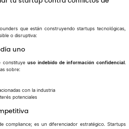
ar tu startup contra conflictos de
founders que están construyendo startups tecnológicas,
ble o disruptiva:
l día uno
é constituye
uso indebido de información confidencial
.
as sobre:
acionadas con la industria
terés potenciales
mpetitiva
e compliance; es un diferenciador estratégico. Startups