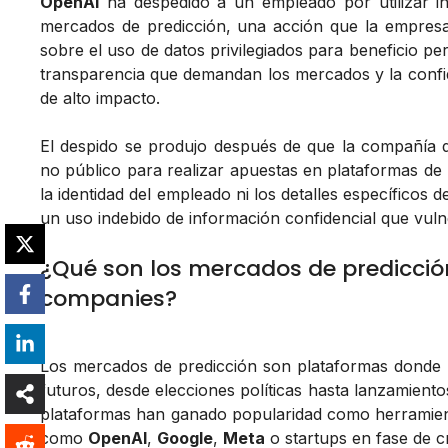
OpenAI
ha despedido a un empleado por utilizar i
mercados de predicción, una acción que la empresa 
sobre el uso de datos privilegiados para beneficio pe
transparencia que demandan los mercados y la confide
de alto impacto.
El despido se produjo después de que la compañía d
no público para realizar apuestas en plataformas d
la identidad del empleado ni los detalles específicos
un uso indebido de información confidencial que vul
¿Qué son los mercados de predicció
companies?
Los mercados de predicción son plataformas donde l
futuros, desde elecciones políticas hasta lanzamiento
plataformas han ganado popularidad como herramient
como
OpenAI
,
Google
,
Meta
o startups en fase de c