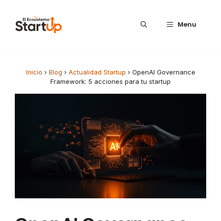
Saltar al contenido
Menu
Inicio
›
Blog
›
Actualidad Startup
›
OpenAI Governance
Framework: 5 acciones para tu startup