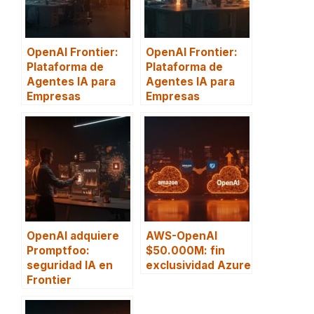
OpenAI Frontier:
OpenAI Frontier:
Plataforma de
Plataforma de
Agentes IA para
Agentes IA para
Empresas
Empresas
OpenAI adquiere
AWS-OpenAI
Promptfoo:
$50.000M: fin
seguridad IA en
exclusividad Azure
Frontier