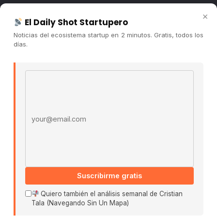
Newsletter
×
El Daily Shot Startupero
Contacto
Noticias del ecosistema startup en 2 minutos. Gratis, todos los
Publicidad
días.
Convocatorias
Email address
COMUNIDAD
Comunidad (Skool) ↗
Blog Cristian Tala ↗
Es La Hora de Aprender ↗
© 2026 El Ecosistema Startup. Todos los derechos
reservados.
Políticas De Privacidad · Términos De Uso
Suscribirme gratis
Quiero también el análisis semanal de Cristian
Tala (Navegando Sin Un Mapa)