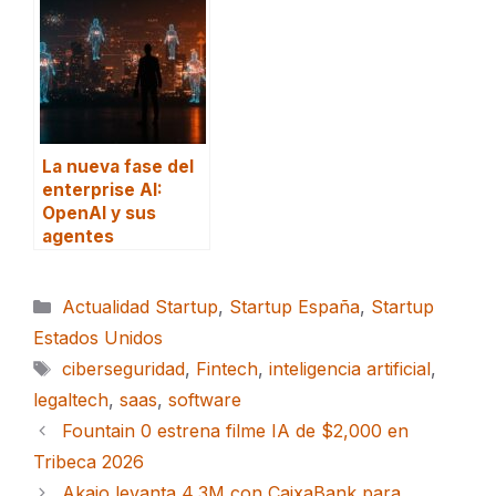
La nueva fase del
enterprise AI:
OpenAI y sus
agentes
Categorías
Actualidad Startup
,
Startup España
,
Startup
Estados Unidos
Etiquetas
ciberseguridad
,
Fintech
,
inteligencia artificial
,
legaltech
,
saas
,
software
Fountain 0 estrena filme IA de $2,000 en
Tribeca 2026
Akaio levanta 4,3M con CaixaBank para