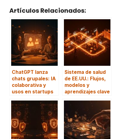
Artículos Relacionados:
ChatGPT lanza
Sistema de salud
chats grupales: IA
de EE.UU.: Flujos,
colaborativa y
modelos y
usos en startups
aprendizajes clave