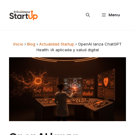
Saltar al contenido
Menu
Inicio
›
Blog
›
Actualidad Startup
›
OpenAI lanza ChatGPT
Health: IA aplicada y salud digital