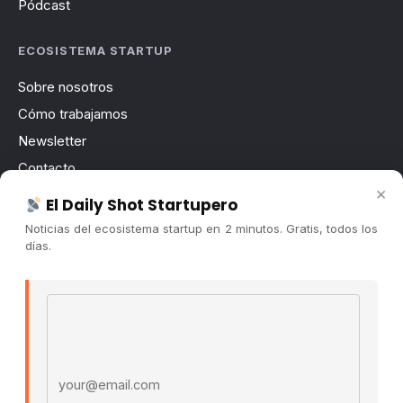
Pódcast
ECOSISTEMA STARTUP
Sobre nosotros
Cómo trabajamos
Newsletter
Contacto
×
Publicidad
El Daily Shot Startupero
Convocatorias
Noticias del ecosistema startup en 2 minutos. Gratis, todos los
días.
COMUNIDAD
Comunidad (Skool) ↗
Email address
Blog Cristian Tala ↗
Es La Hora de Aprender ↗
© 2026 El Ecosistema Startup. Todos los derechos