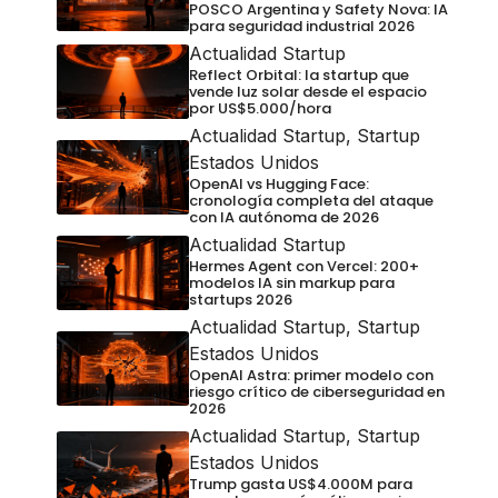
POSCO Argentina y Safety Nova: IA
para seguridad industrial 2026
Actualidad Startup
Reflect Orbital: la startup que
vende luz solar desde el espacio
por US$5.000/hora
Actualidad Startup
,
Startup
Estados Unidos
OpenAI vs Hugging Face:
cronología completa del ataque
con IA autónoma de 2026
Actualidad Startup
Hermes Agent con Vercel: 200+
modelos IA sin markup para
startups 2026
Actualidad Startup
,
Startup
Estados Unidos
OpenAI Astra: primer modelo con
riesgo crítico de ciberseguridad en
2026
Actualidad Startup
,
Startup
Estados Unidos
Trump gasta US$4.000M para