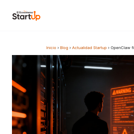
Saltar al contenido
Inicio
›
Blog
›
Actualidad Startup
›
OpenClaw fi