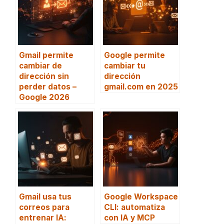
Gmail permite
Google permite
cambiar de
cambiar tu
dirección sin
dirección
perder datos –
gmail.com en 2025
Google 2026
Gmail usa tus
Google Workspace
correos para
CLI: automatiza
entrenar IA:
con IA y MCP