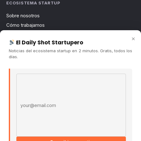
ECOSISTEMA STARTUP
Sobre nosotros
Cómo trabajamos
Newsletter
×
El Daily Shot Startupero
Contacto
Noticias del ecosistema startup en 2 minutos. Gratis, todos los
Publicidad
días.
Convocatorias
Email address
COMUNIDAD
Comunidad (Skool) ↗
Blog Cristian Tala ↗
Es La Hora de Aprender ↗
© 2026 El Ecosistema Startup. Todos los derechos
reservados.