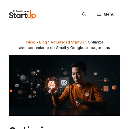
Saltar al contenido
Menu
Inicio
›
Blog
›
Actualidad Startup
›
Optimiza
almacenamiento en Gmail y Google sin pagar más