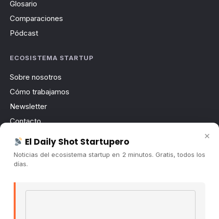
Glosario
Comparaciones
Pódcast
ECOSISTEMA STARTUP
Sobre nosotros
Cómo trabajamos
Newsletter
Contacto
×
Publicidad
El Daily Shot Startupero
Convocatorias
Noticias del ecosistema startup en 2 minutos. Gratis, todos los
días.
COMUNIDAD
Comunidad (Skool) ↗
Email address
Blog Cristian Tala ↗