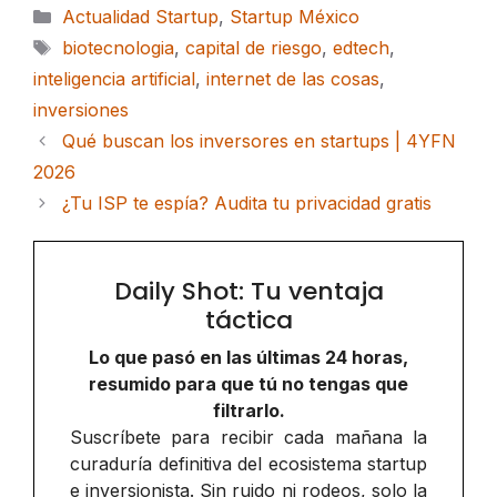
Categorías
Actualidad Startup
,
Startup México
Etiquetas
biotecnologia
,
capital de riesgo
,
edtech
,
inteligencia artificial
,
internet de las cosas
,
inversiones
Qué buscan los inversores en startups | 4YFN
2026
¿Tu ISP te espía? Audita tu privacidad gratis
Daily Shot: Tu ventaja
táctica
Lo que pasó en las últimas 24 horas,
resumido para que tú no tengas que
filtrarlo.
Suscríbete para recibir cada mañana la
curaduría definitiva del ecosistema startup
e inversionista. Sin ruido ni rodeos, solo la