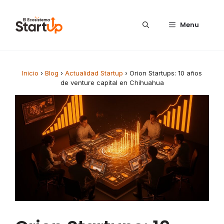
Saltar al contenido
Menu
Inicio
›
Blog
›
Actualidad Startup
›
Orion Startups: 10 años
de venture capital en Chihuahua