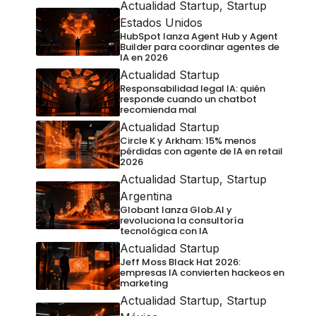
Actualidad Startup
,
Startup
Estados Unidos
HubSpot lanza Agent Hub y Agent
Builder para coordinar agentes de
IA en 2026
Actualidad Startup
Responsabilidad legal IA: quién
responde cuando un chatbot
recomienda mal
Actualidad Startup
Circle K y Arkham: 15% menos
pérdidas con agente de IA en retail
2026
Actualidad Startup
,
Startup
Argentina
Globant lanza Glob.AI y
revoluciona la consultoría
tecnológica con IA
Actualidad Startup
Jeff Moss Black Hat 2026:
empresas IA convierten hackeos en
marketing
Actualidad Startup
,
Startup