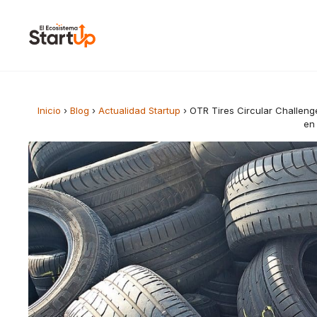
Saltar al contenido
Inicio
›
Blog
›
Actualidad Startup
›
OTR Tires Circular Challen
en