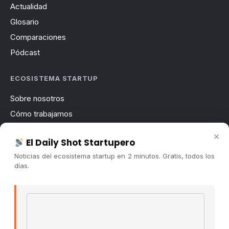
Actualidad
Glosario
Comparaciones
Pódcast
ECOSISTEMA STARTUP
Sobre nosotros
Cómo trabajamos
Newsletter
×
El Daily Shot Startupero
Contacto
Noticias del ecosistema startup en 2 minutos. Gratis, todos los
Publicidad
días.
Convocatorias
Email address
COMUNIDAD
Comunidad (Skool) ↗