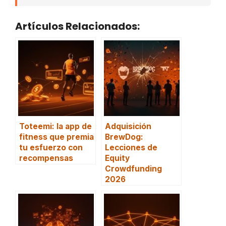
Artículos Relacionados:
Toteemi: la app de
Adquisición
fitness que premia
BrewDog:
tu esfuerzo con
Lecciones de
recompensas
Equity
Crowdfunding
2026