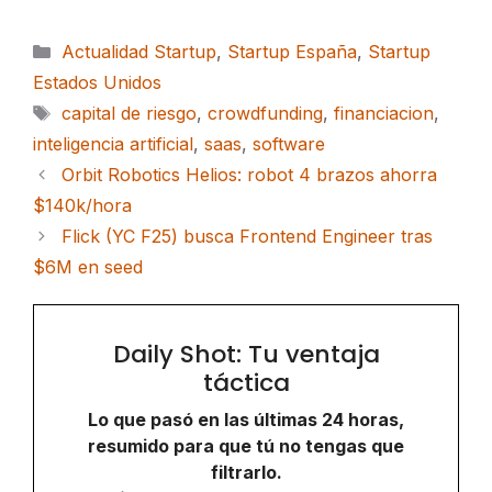
Categorías
Actualidad Startup
,
Startup España
,
Startup
Estados Unidos
Etiquetas
capital de riesgo
,
crowdfunding
,
financiacion
,
inteligencia artificial
,
saas
,
software
Orbit Robotics Helios: robot 4 brazos ahorra
$140k/hora
Flick (YC F25) busca Frontend Engineer tras
$6M en seed
Daily Shot: Tu ventaja
táctica
Lo que pasó en las últimas 24 horas,
resumido para que tú no tengas que
filtrarlo.