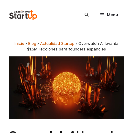
Saltar al contenido
Menu
Inicio
›
Blog
›
Actualidad Startup
›
Overwatch AI levanta
$1.5M: lecciones para founders españoles