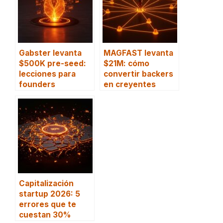
Gabster levanta
MAGFAST levanta
$500K pre-seed:
$21M: cómo
lecciones para
convertir backers
founders
en creyentes
Capitalización
startup 2026: 5
errores que te
cuestan 30%